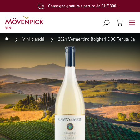
Consegna gratuita a partire da CHF 300.–
Vai alla Home Page
CERCA
CART
Minicart
Home
Vini bianchi
2024 Vermentino Bolgheri DOC Tenuta Camp
Vai alla fine della galleria di immagini
Vai all'inizio della galleri