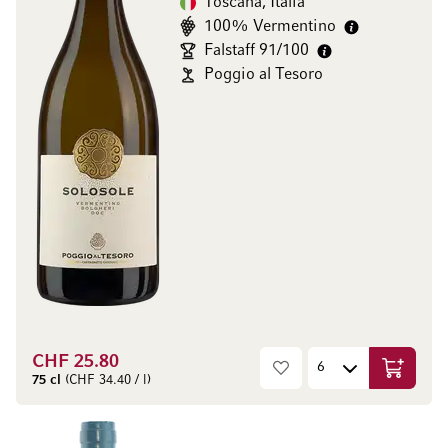
Toscana, Italia
100% Vermentino
Falstaff 91/100
Poggio al Tesoro
CHF 25.80
Aggiungi
75 cl
(CHF 34.40 / l)