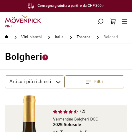
Consegna gratuita a partire da CHF 300.–
Vai alla Home Page
CERCA
CART
Minicart
Home
Vini bianchi
Italia
Toscana
Bolgheri
Bolgheri
3
Filtri
Superiore
Ordina per
2
Vermentino Bolgheri DOC
2025 Solosole