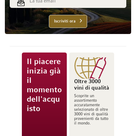
Iscriviti ora
Il piacere
inizia già
il
Oltre 3000
vini di qualità
momento
Scoprite un
dell'acqu
assortimento
accuratamente
isto
selezionato di oltre
3000 vini di qualità
provenienti da tutto
il mondo.