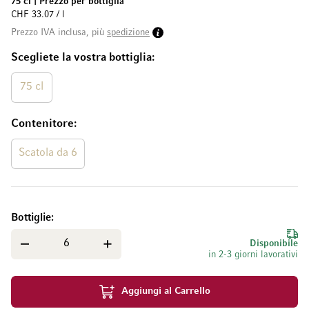
75 cl
|
Prezzo per bottiglia
CHF 33.07 / l
Prezzo IVA inclusa, più
spedizione
Scegliete la vostra bottiglia
75 cl
Contenitore
Scatola da 6
Bottiglie
Disponibile
in 2-3 giorni lavorativi
Aggiungi al Carrello