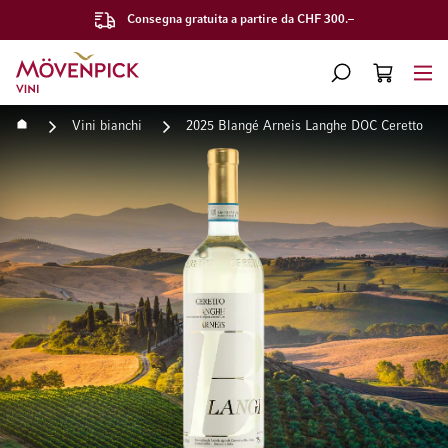
Consegna gratuita a partire da CHF 300.–
Vai alla Home Page
CERCA
CART
Minicart
Home
Vini bianchi
2025 Blangé Arneis Langhe DOC Ceretto
Vai alla fine della galleria di immagini
Vai all'inizio della galleri