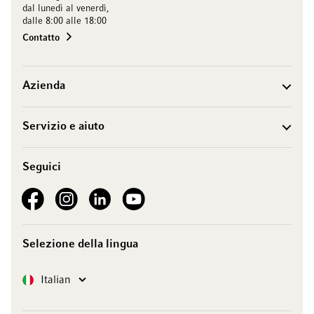
dal lunedì al venerdì,
dalle 8:00 alle 18:00
Contatto
Azienda
Servizio e aiuto
Seguici
See our Facebook
See our Instagram account
See our LinkedIn
See our YouTube channel
Selezione della lingua
Lingua
Italian