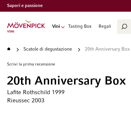
Sapori e passione
Cerca
Vai alla Home Page
Vini
Tasting Box
Regali
Cer
Home
Scatole di degustazione
20th Anniversary Box 
Scrivi la prima recensione
20th Anniversary Box
Lafite Rothschild 1999
Rieussec 2003