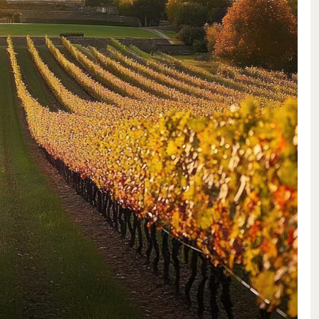
to, da una riservatezza quasi
a da tannini morbidi come la
, è pura magia Premier Cru.
 Vin in una forma accessibile. Le
te su terreni argillosi e ghiaiosi,
Estèphe, che grazie a regolamenti
Merlot domina la cuvée,
t, con 16 mesi di affinamento in
 comune limitrofo con terreni più
uale di Merlot. Più potente, denso
rna un’interpretazione
tere e un’espressività propri.