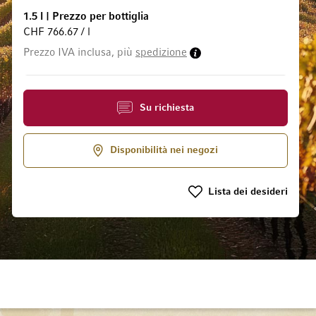
1.5 l
|
Prezzo per bottiglia
CHF 766.67 / l
 galleria di immagini
Prezzo IVA inclusa, più
spedizione
Su richiesta
Disponibilità nei negozi
Lista dei desideri