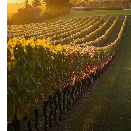
con sentori di cuoio, violetta e ciliegia. Al pala
timida, sprigiona un’immensa potenza, sostenut
seta. Il finale, lungo, preciso, indimenticabile
Carruades de Lafite: il secondo vino raffinato
Il Carruades de Lafite riflette lo stile del Grand
viti, di almeno dieci anni, crescono principalmen
di cui 4,5 ettari nel comune limitrofo di Saint-
storici sono comunque considerati Pauillac. Il 
completata da Cabernet Sauvignon e Petit Verdo
rovere francese.
Anseillan – il terzo vino di carattere
Anseillan, il terzo vino, proviene da un piccolo
pesanti. Qui è caratterizzato da un’alta percent
e terroso rispetto al Lafite o al Carruades, inca
indipendente del terroir di Pauillac con un carat