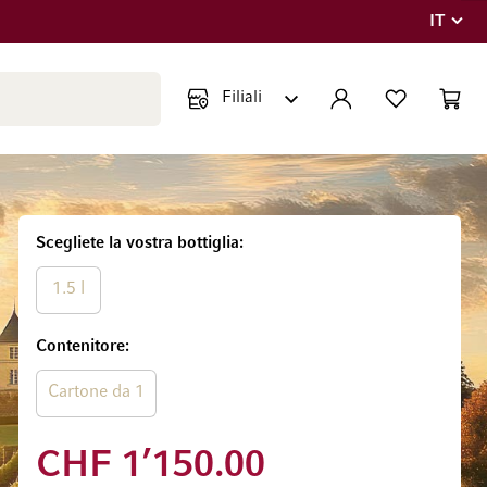
IT
Lingua
Chiudi ricerca
ACCOUNT
LISTA DEI DESIDE
CART
Minicar
Scegliete la vostra bottiglia
1.5 l
Contenitore
Cartone da 1
CHF 1’150.00