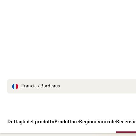
Francia
Bordeaux
/
Dettagli del prodotto
Produttore
Regioni vinicole
Recensi