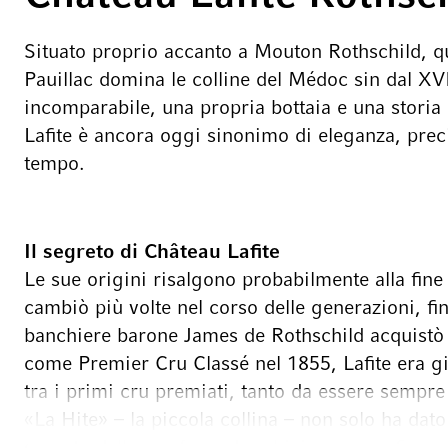
Situato proprio accanto a Mouton Rothschild, q
Pauillac domina le colline del Médoc sin dal XVI
incomparabile, una propria bottaia e una storia 
Lafite è ancora oggi sinonimo di eleganza, preci
tempo.
Il segreto di Château Lafite
Le sue origini risalgono probabilmente alla fine 
cambiò più volte nel corso delle generazioni, fi
banchiere barone James de Rothschild acquistò l
come Premier Cru Classé nel 1855, Lafite era già
tra i primi cru premiati, tanto da essere sempre 
«La Hite» – la piccola collina – non solo ha dato