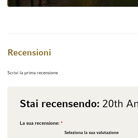
Recensioni
Scrivi la prima recensione
Stai recensendo:
20th An
La sua recensione:
2 stars
1 star
4 stars
3 stars
6 stars
5 stars
8 stars
7 stars
10 stars
9 stars
Seleziona la sua valutazione