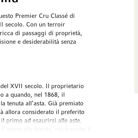
uesto Premier Cru Classé di
I secolo. Con un terroir
ricca di passaggi di proprietà,
sione e desiderabilità senza
del XVII secolo. Il proprietario
no a quando, nel 1868, il
a tenuta all’asta. Già premiato
 allora considerato il preferito
il primo ad esaurirsi alle aste.
 il nome alla tenuta, ma è anche il