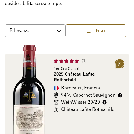
desiderabilità senza tempo.
Filtri
Superiore
Ordina per
1
Sottoscrizio
1er Cru Classé
2025 Château Lafite
Rothschild
Bordeaux, Francia
94% Cabernet Sauvignon
WeinWisser 20/20
Château Lafite Rothschild