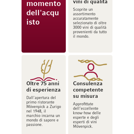
vini di qualità
momento
Scoprite un
dell'acqu
assortimento
accuratamente
isto
selezionato di oltre
3000 vini di qualità
provenienti da tutto
il mondo.
Oltre 75 anni
Consulenza
di esperienza
competente
su misura
Dall'apertura del
primo ristorante
Approfittate
Mövenpick a Zurigo
dell’eccellente
nel 1948, il
know-how delle
marchio incarna un
esperte e degli
mondo di sapore e
esperti di vini
passione.
Mövenpick.