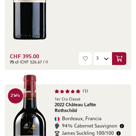
CHF 395.00
Aggiungi
75 cl
(CHF 526.67 / l)
1
21
%
1er Cru Classé
2022 Château Lafite
Rothschild
Bordeaux, Francia
94% Cabernet Sauvignon
James Suckling 100/100