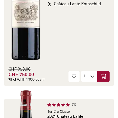
Château Lafite Rothschild
CHF 950.00
CHF 750.00
Aggiungi
75 cl
(CHF 1’000.00 / l)
1
1er Cru Classé
2021 Château Lafite