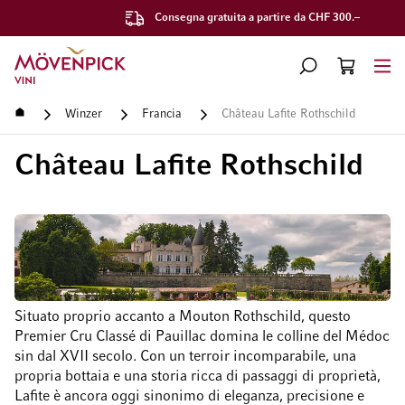
Consegna gratuita a partire da CHF 300.–
Vai alla Home Page
CERCA
CART
Minicart
Home
Winzer
Francia
Château Lafite Rothschild
Château Lafite Rothschild
Situato proprio accanto a Mouton Rothschild, questo
Premier Cru Classé di Pauillac domina le colline del Médoc
sin dal XVII secolo. Con un terroir incomparabile, una
propria bottaia e una storia ricca di passaggi di proprietà,
Lafite è ancora oggi sinonimo di eleganza, precisione e