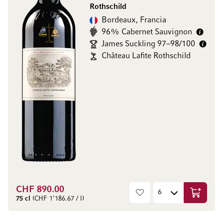
Rothschild
Bordeaux, Francia
96% Cabernet Sauvignon
James Suckling 97–98/100
Château Lafite Rothschild
CHF 890.00
Aggiungi
75 cl
(CHF 1’186.67 / l)