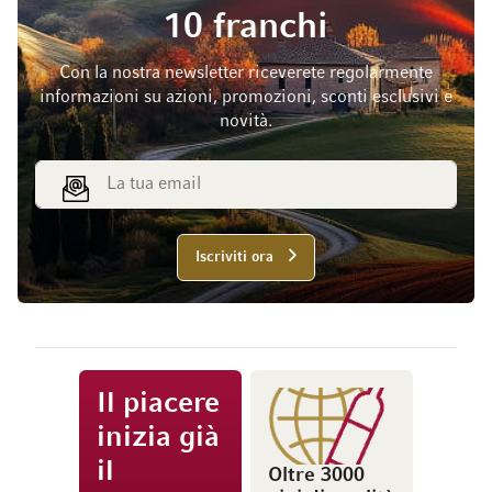
10 franchi
Con la nostra newsletter riceverete regolarmente
informazioni su azioni, promozioni, sconti esclusivi e
novità.
Indirizzo email
Iscriviti ora
Il piacere
inizia già
il
Oltre 3000