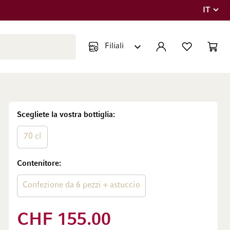
IT
Lingua
Chiudi ricerca
ACCOUNT
LISTA DEI DESIDE
CART
Minic
Scegliete la vostra bottiglia
70 cl
Contenitore
Confezione da 6 pezzi + astuccio
CHF 155.00