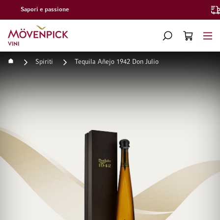
Consegna gratuita a partire da CHF 300.–
Vai alla Home Page
CERCA
CART
Minicart
Home
Spiriti
Tequila Añejo 1942 Don Julio
Vai alla fine della galleria di immagini
Vai all'inizio della galleri