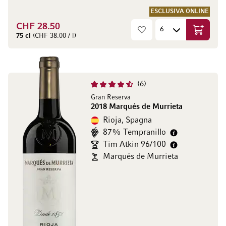
ESCLUSIVA ONLINE
CHF 28.50
Aggiungi
75 cl
(CHF 38.00 / l)
6
Gran Reserva
2018 Marqués de Murrieta
Rioja, Spagna
87% Tempranillo
Tim Atkin 96/100
Marqués de Murrieta