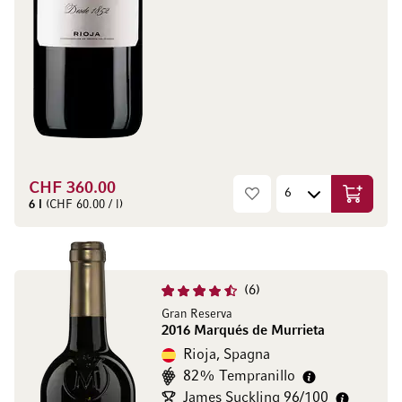
CHF 360.00
Aggiungi
6 l
(CHF 60.00 / l)
6
Gran Reserva
2016 Marqués de Murrieta
Rioja, Spagna
82% Tempranillo
James Suckling 96/100