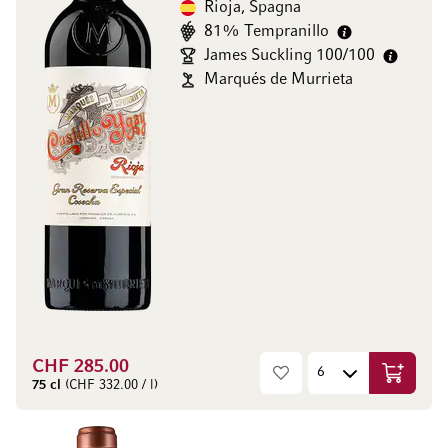
Rioja, Spagna
81% Tempranillo
James Suckling 100/100
Marqués de Murrieta
CHF 285.00
Aggiungi
75 cl
(CHF 332.00 / l)