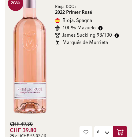
20
%
Rioja DOCa
2022 Primer Rosé
Rioja, Spagna
100% Mazuelo
James Suckling 93/100
Marqués de Murrieta
CHF 49.80
CHF 39.80
Aggiungi
75 cl
(CHF 53.07 / l)