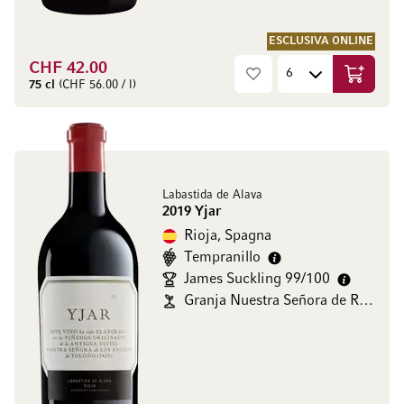
ESCLUSIVA ONLINE
CHF 42.00
Aggiungi
75 cl
(CHF 56.00 / l)
Labastida de Alava
2019 Yjar
Rioja, Spagna
Tempranillo
James Suckling 99/100
Granja Nuestra Señora de Remelluri