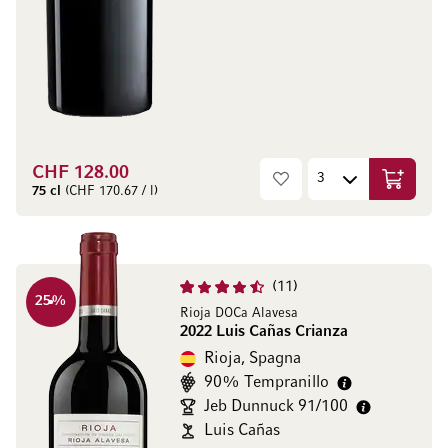
CHF 128.00
Aggiungi
75 cl
(CHF 170.67 / l)
11
25
%
Rioja DOCa Alavesa
2022 Luis Cañas Crianza
Rioja, Spagna
90% Tempranillo
Jeb Dunnuck 91/100
Luis Cañas