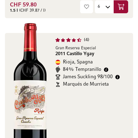
CHF 59.80
Aggiungi
1.5 l
(CHF 39.87 / l)
4
Gran Reserva Especial
2011 Castillo Ygay
Rioja, Spagna
84% Tempranillo
James Suckling 98/100
Marqués de Murrieta