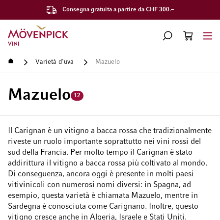
Consegna gratuita a partire da CHF 300.–
Vai alla Home Page
CERCA
CART
Minicart
Home
Varietà d'uva
Mazuelo
Mazuelo
12
Il Carignan è un vitigno a bacca rossa che tradizionalmente
riveste un ruolo importante soprattutto nei vini rossi del
sud della Francia. Per molto tempo il Carignan è stato
addirittura il vitigno a bacca rossa più coltivato al mondo.
Di conseguenza, ancora oggi è presente in molti paesi
vitivinicoli con numerosi nomi diversi: in Spagna, ad
esempio, questa varietà è chiamata Mazuelo, mentre in
Sardegna è conosciuta come Carignano. Inoltre, questo
vitigno cresce anche in Algeria, Israele e Stati Uniti.