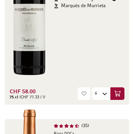
Marqués de Murrieta
CHF 58.00
Aggiungi
75 cl
(CHF 77.33 / l)
35
Rioja DOCa