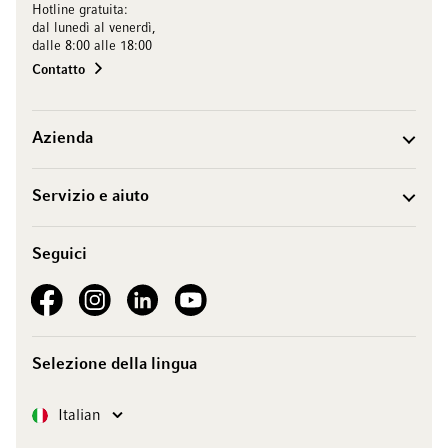
Hotline gratuita:
dal lunedì al venerdì,
dalle 8:00 alle 18:00
Contatto
Azienda
Servizio e aiuto
Seguici
See our Facebook
See our Instagram account
See our LinkedIn
See our YouTube channel
Selezione della lingua
Lingua
Italian