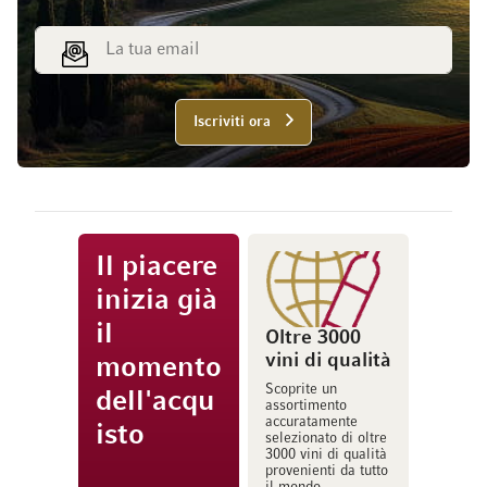
Indirizzo email
Iscriviti ora
Il piacere
inizia già
il
Oltre 3000
vini di qualità
momento
Scoprite un
dell'acqu
assortimento
accuratamente
isto
selezionato di oltre
3000 vini di qualità
provenienti da tutto