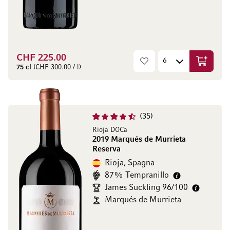
CHF 225.00
Aggiungi
75 cl
(CHF 300.00 / l)
35
Rioja DOCa
2019 Marqués de Murrieta
Reserva
Rioja, Spagna
87% Tempranillo
James Suckling 96/100
Marqués de Murrieta