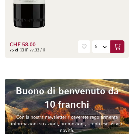
CHF 58.00
Aggiungi
75 cl
(CHF 77.33 / l)
Buono di benvenuto da
10 franchi
Con la nostra newsletter riceverete regolarmente
informazioni su azioni, promozioni, sconti esclusivi e
novità.