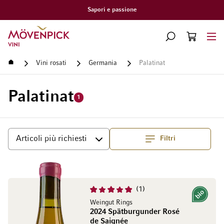
Consegna gratuita a par
Vai alla Home Page
CERCA
CART
Minicart
Home
Vini rosati
Germania
Palatinat
Palatinat
1
Filtri
Superiore
Ordina per
1
Bio
Weingut Rings
2024 Spätburgunder Rosé
de Saignée