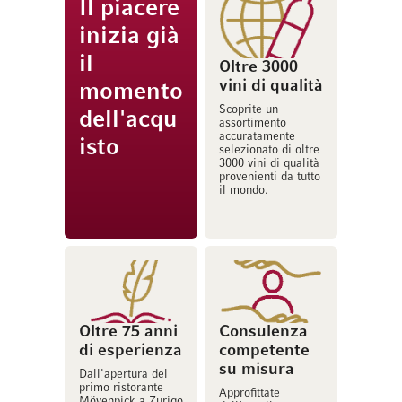
Il piacere
inizia già
il
Oltre 3000
vini di qualità
momento
Scoprite un
dell'acqu
assortimento
accuratamente
isto
selezionato di oltre
3000 vini di qualità
provenienti da tutto
il mondo.
Oltre 75 anni
Consulenza
di esperienza
competente
su misura
Dall'apertura del
primo ristorante
Approfittate
Mövenpick a Zurigo