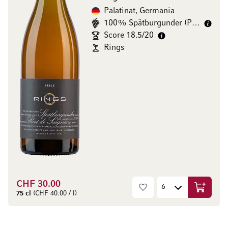
Palatinat, Germania
100% Spätburgunder (Pinot Noir)
Score 18.5/20
Rings
CHF 30.00
Aggiungi
75 cl
(CHF 40.00 / l)