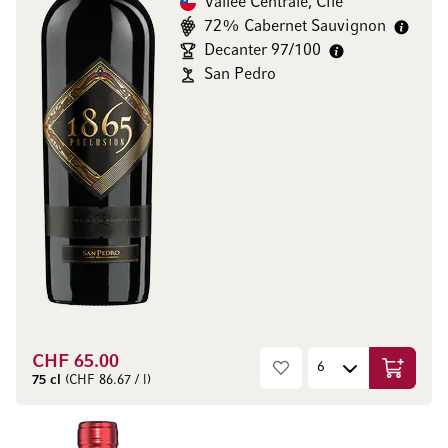
Vallée Centrale, Cile
72% Cabernet Sauvignon
Decanter 97/100
San Pedro
CHF 65.00
Aggiungi
75 cl
(CHF 86.67 / l)