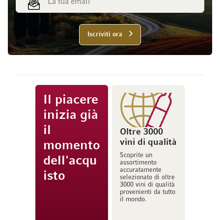
Iscriviti ora
Il piacere
inizia già
il
Oltre 3000
vini di qualità
momento
Scoprite un
dell'acqu
assortimento
accuratamente
isto
selezionato di oltre
3000 vini di qualità
provenienti da tutto
il mondo.