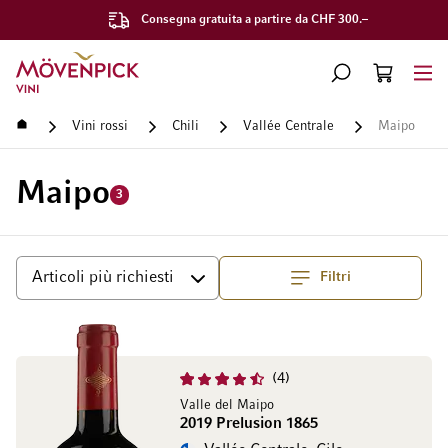
Consegna gratuita a partire da CHF 300.–
Vai alla Home Page
CERCA
CART
Minicart
Home
Vini rossi
Chili
Vallée Centrale
Maipo
Maipo
3
Filtri
Superiore
Ordina per
4
Valle del Maipo
2019 Prelusion 1865