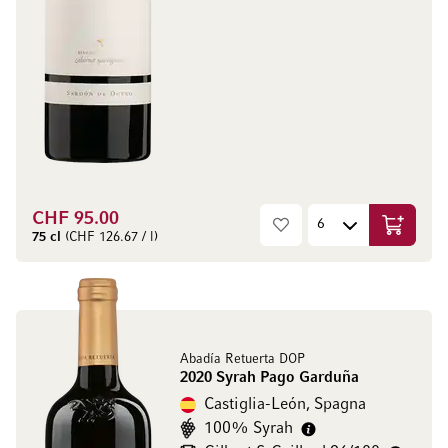
CHF 95.00
Aggiungi
75 cl
(CHF 126.67 / l)
Abadía Retuerta DOP
2020 Syrah Pago Garduña
Castiglia-León, Spagna
100% Syrah