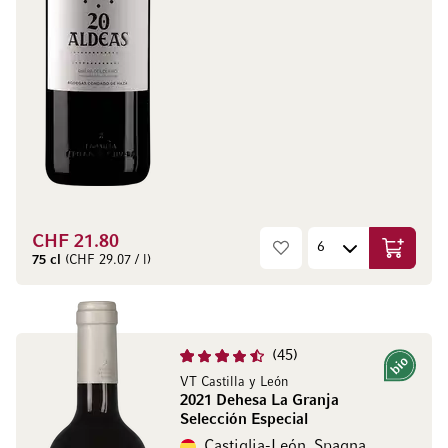
CHF 21.80
Aggiungi
75 cl
(CHF 29.07 / l)
45
Bio
VT Castilla y León
2021 Dehesa La Granja
Selección Especial
Castiglia-León, Spagna