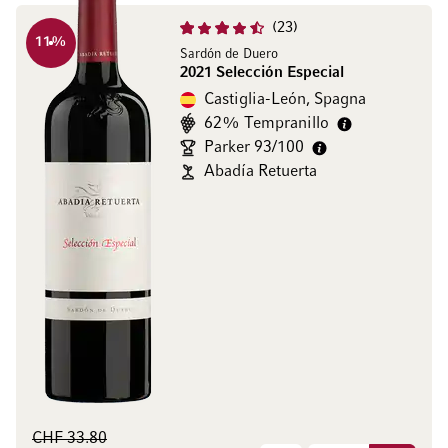
23
11
%
Sardón de Duero
2021 Selección Especial
Castiglia-León, Spagna
62% Tempranillo
Parker 93/100
Abadía Retuerta
CHF 33.80