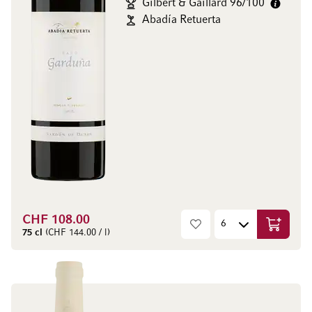
Gilbert & Gaillard 96/100
Abadía Retuerta
CHF 108.00
Aggiungi
75 cl
(CHF 144.00 / l)