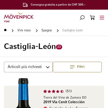
Consegna gratuita a partire da CHF 300.–
Vai alla Home Page
CERCA
CART
Minicart
Home
Vini rossi
Spagna
Castiglia-León
Castiglia-León
23
Filtri
Superiore
Ordina per
51
Tierra del Vino de Zamora DO
2019 Via Cenit Colección