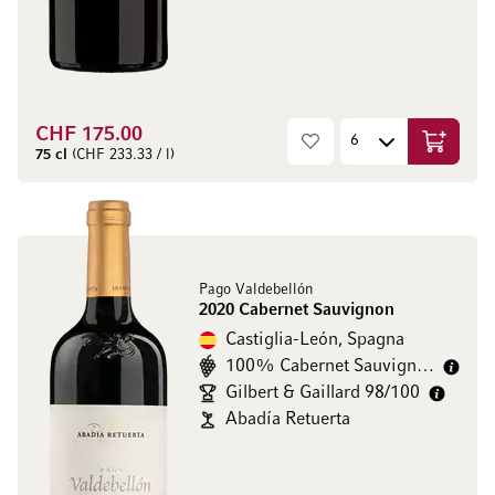
CHF 175.00
Aggiungi
75 cl
(CHF 233.33 / l)
Pago Valdebellón
2020 Cabernet Sauvignon
Castiglia-León, Spagna
100% Cabernet Sauvignon
Gilbert & Gaillard 98/100
Abadía Retuerta