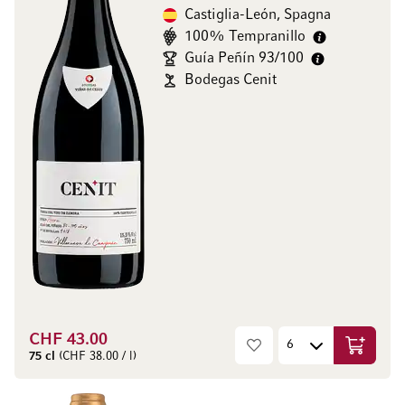
Castiglia-León, Spagna
100% Tempranillo
Guía Peñín 93/100
Bodegas Cenit
CHF 43.00
Aggiungi
75 cl
(CHF 38.00 / l)