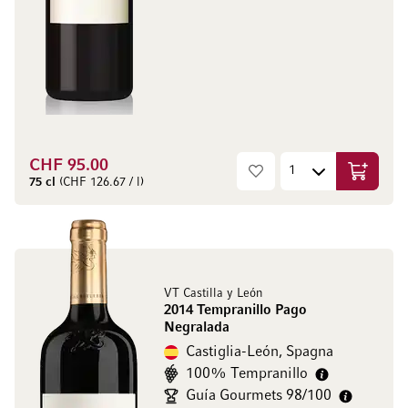
CHF 95.00
Aggiungi
75 cl
(CHF 126.67 / l)
VT Castilla y León
2014 Tempranillo Pago
Negralada
Castiglia-León, Spagna
100% Tempranillo
Guía Gourmets 98/100