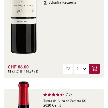
Abadía Retuerta
CHF 86.00
Aggiungi
75 cl
(CHF 114.67 / l)
15
Tierra del Vino de Zamora DO
2020 Cenit