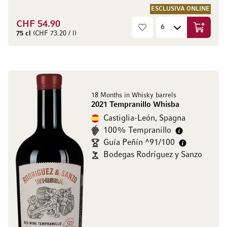
ESCLUSIVA ONLINE
CHF 54.90
Aggiungi
75 cl
(CHF 73.20 / l)
18 Months in Whisky barrels
2021 Tempranillo Whisba
Castiglia-León, Spagna
100% Tempranillo
Guía Peñín ^91/100
Bodegas Rodríguez y Sanzo