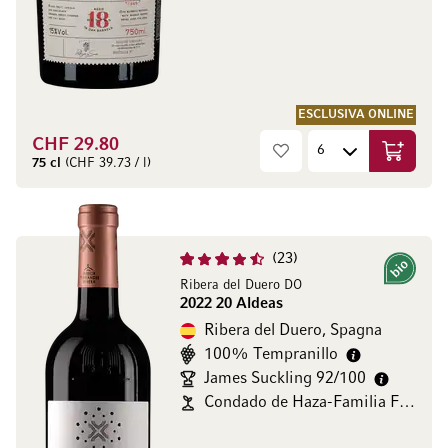
ESCLUSIVA ONLINE
CHF 29.80
Aggiungi
75 cl
(CHF 39.73 / l)
23
Bio
Ribera del Duero DO
2022 20 Aldeas
Ribera del Duero, Spagna
100% Tempranillo
James Suckling 92/100
Condado de Haza-Familia Fernández Rivera