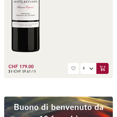
CHF 179.00
Aggiungi
3 l
(CHF 59.67 / l)
Buono di benvenuto da