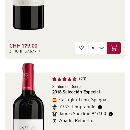
CHF 179.00
Aggiungi
3 l
(CHF 59.67 / l)
23
Sardón de Duero
2018 Selección Especial
Castiglia-León, Spagna
77% Tempranillo
James Suckling 94/100
Abadía Retuerta