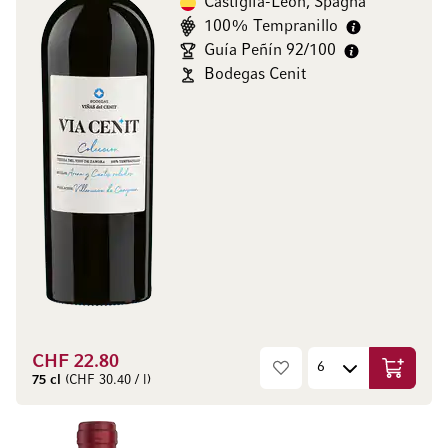
Castiglia-León, Spagna
100% Tempranillo
Guía Peñín 92/100
Bodegas Cenit
CHF 22.80
Aggiungi
75 cl
(CHF 30.40 / l)