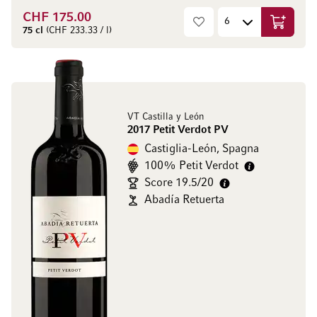
CHF 175.00
Aggiungi
75 cl
(CHF 233.33 / l)
VT Castilla y León
2017 Petit Verdot PV
Castiglia-León, Spagna
100% Petit Verdot
Score 19.5/20
Abadía Retuerta