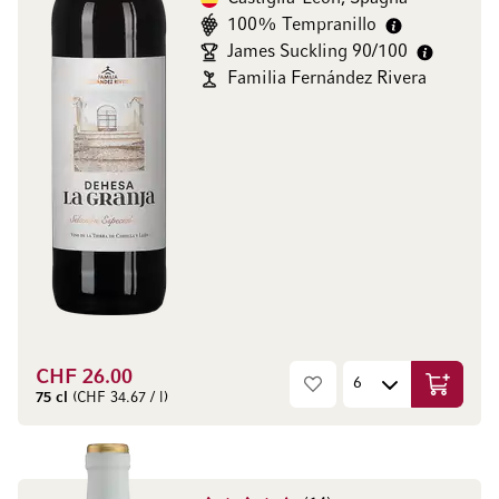
100% Tempranillo
James Suckling 90/100
Familia Fernández Rivera
CHF 26.00
Aggiungi
75 cl
(CHF 34.67 / l)