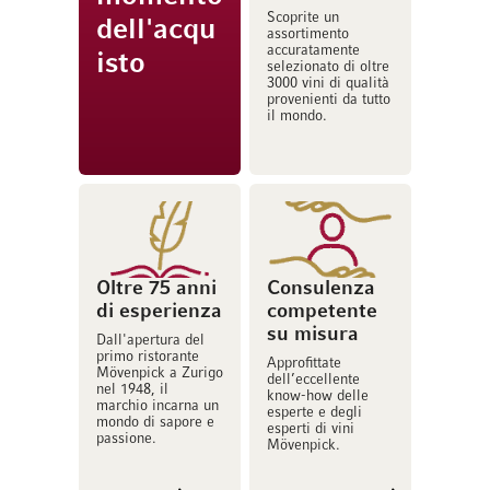
Scoprite un
dell'acqu
assortimento
accuratamente
isto
selezionato di oltre
3000 vini di qualità
provenienti da tutto
il mondo.
Oltre 75 anni
Consulenza
di esperienza
competente
su misura
Dall'apertura del
primo ristorante
Approfittate
Mövenpick a Zurigo
dell’eccellente
nel 1948, il
know-how delle
marchio incarna un
esperte e degli
mondo di sapore e
esperti di vini
passione.
Mövenpick.