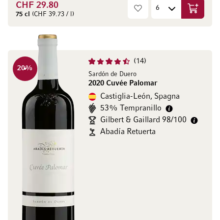
CHF 29.80
Aggiungi
75 cl
(CHF 39.73 / l)
14
20
%
Sardón de Duero
2020 Cuvée Palomar
Castiglia-León, Spagna
53% Tempranillo
Gilbert & Gaillard 98/100
Abadía Retuerta