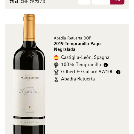
Aggiungi
75 cl
(CHF 79.73 / l)
Abadía Retuerta DOP
2019 Tempranillo Pago
Negralada
Castiglia-León, Spagna
100% Tempranillo
Gilbert & Gaillard 97/100
Abadía Retuerta