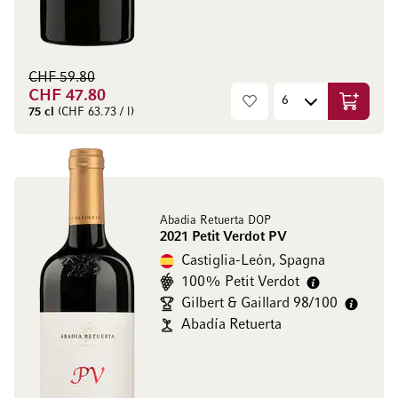
CHF 59.80
CHF 47.80
Aggiungi
75 cl
(CHF 63.73 / l)
Abadia Retuerta DOP
2021 Petit Verdot PV
Castiglia-León, Spagna
100% Petit Verdot
Gilbert & Gaillard 98/100
Abadía Retuerta