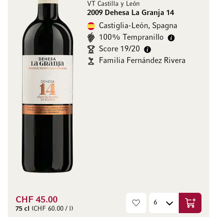
VT Castilla y León
2009 Dehesa La Granja 14
Castiglia-León, Spagna
100% Tempranillo
Score 19/20
Familia Fernández Rivera
CHF 45.00
Aggiungi
75 cl
(CHF 60.00 / l)