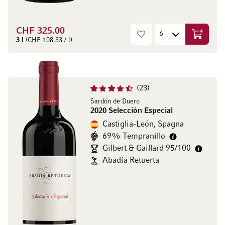
CHF 325.00
Aggiungi
3 l
(CHF 108.33 / l)
23
Sardón de Duero
2020 Selección Especial
Castiglia-León, Spagna
69% Tempranillo
Gilbert & Gaillard 95/100
Abadía Retuerta