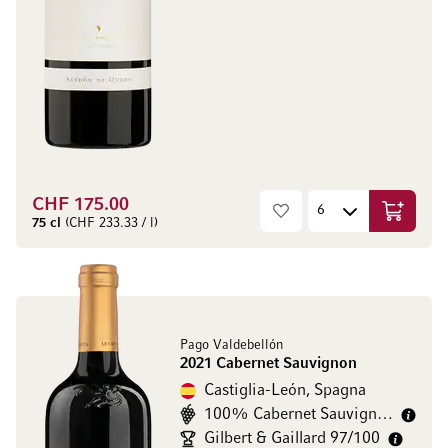
CHF 175.00
Aggiungi
75 cl
(CHF 233.33 / l)
Pago Valdebellón
2021 Cabernet Sauvignon
Castiglia-León, Spagna
100% Cabernet Sauvignon
Gilbert & Gaillard 97/100