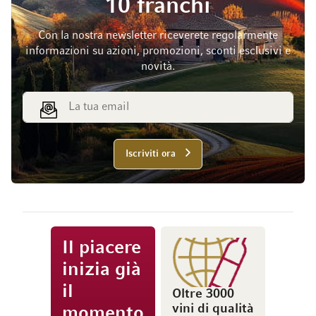
10 franchi
Con la nostra newsletter riceverete regolarmente
informazioni su azioni, promozioni, sconti esclusivi e
novità.
Indirizzo email
Iscriviti ora
Il piacere
inizia già
il
Oltre 3000
vini di qualità
momento