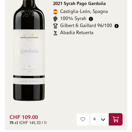
2021 Syrah Pago Garduña
Castiglia-León, Spagna
100% Syrah
Gilbert & Gaillard 96/100
Abadía Retuerta
CHF 109.00
Aggiungi
75 cl
(CHF 145.33 / l)