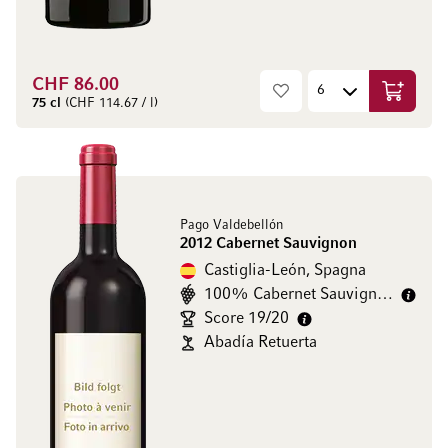
CHF 86.00
Aggiungi
75 cl
(CHF 114.67 / l)
Pago Valdebellón
2012 Cabernet Sauvignon
Castiglia-León, Spagna
100% Cabernet Sauvignon
Score 19/20
Abadía Retuerta