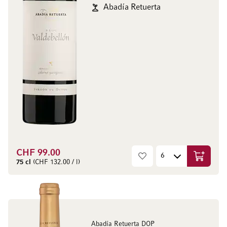
Abadía Retuerta
CHF 99.00
Aggiungi
75 cl
(CHF 132.00 / l)
Abadía Retuerta DOP