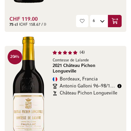
CHF 119.00
Aggiungi
75 cl
(CHF 158.67 / l)
4
20
%
Comtesse de Lalande
2021 Château Pichon
Longueville
Bordeaux, Francia
Antonio Galloni 96–98/100
Château Pichon Longueville