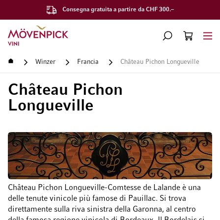
Consegna gratuita a partire da CHF 300.–
Vai alla Home Page
CERCA
CART
Minicart
Home
Winzer
Francia
Château Pichon Longueville
Château Pichon
Longueville
Château Pichon Longueville-Comtesse de Lalande è una
delle tenute vinicole più famose di Pauillac. Si trova
direttamente sulla riva sinistra della Garonna, al centro