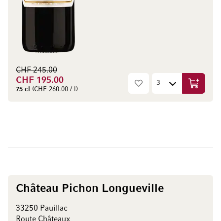
CHF 245.00
CHF 195.00
Aggiungi
75 cl
(CHF 260.00 / l)
Château Pichon Longueville
33250 Pauillac
Route Châteaux