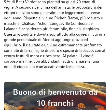
5% di Petit Verdot sono piantati su quasi 90 ettari di
vigne. A seconda del clima dell'annata, le proporzioni dei
vitigni nel vino sono generalmente leggermente diverse
ogni anno. Rispetto al vicino Pichon Baron, più robusto e
maschile, Château Pichon Longueville Comtesse de
Lalande è considerato più femminile, fine e lusinghiero.
Questa rotondità è dovuta soprattutto alla cuvée, in cui una
grande percentuale di Merlot aggiunge grazia ed
equilibrio. Il risultato è un vino estremamente profumato
con note di terra, legno di cedro e spezie di tabacco, con al
centro frutti di mora e ribes nero. Al palato, il vino è
corposo ma fine, con abbondanti frutti di amarena, una
nota di cioccolato e un'accattivante freschezza.
Buono di benvenuto da
10 franchi