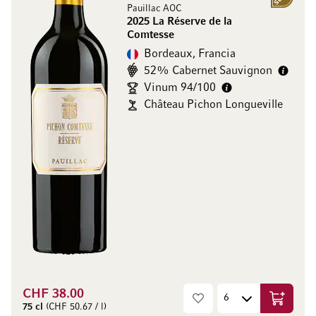
Pauillac AOC
2025 La Réserve de la
Comtesse
Bordeaux, Francia
52% Cabernet Sauvignon
Vinum 94/100
Château Pichon Longueville
CHF 38.00
Aggiungi
75 cl
(CHF 50.67 / l)