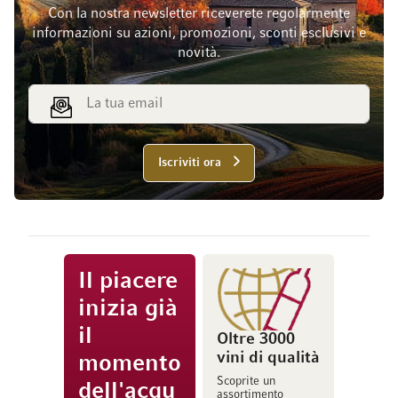
Con la nostra newsletter riceverete regolarmente
informazioni su azioni, promozioni, sconti esclusivi e
novità.
Indirizzo email
Iscriviti ora
Il piacere
inizia già
il
Oltre 3000
vini di qualità
momento
Scoprite un
dell'acqu
assortimento