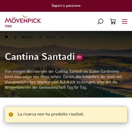
Consegna gratuita a partire da CHF 300.–
Vai alla Home Page
CERCA
CART
Minicart
Home
Winzer
Italia
Cantina Santadi
Cantina Santadi
(0)
Von einigen Weinbergen der Cantina Santadi im Süden Sardiniens
kann man sogar das Meer sehen. Daran, die Schönheit der Insel mit
charakteristischen Weinen zum Ausdruck zu bringen, arbeiten die
Winzerfamilien der Genossenschaft Tag für Tag.
La ricerca non ha prodotto risultati.