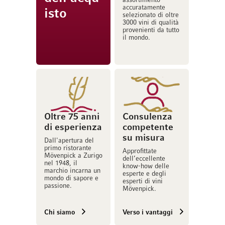
assortimento
accuratamente
isto
selezionato di oltre
3000 vini di qualità
provenienti da tutto
il mondo.
Oltre 75 anni
Consulenza
di esperienza
competente
su misura
Dall'apertura del
primo ristorante
Approfittate
Mövenpick a Zurigo
dell’eccellente
nel 1948, il
know-how delle
marchio incarna un
esperte e degli
mondo di sapore e
esperti di vini
passione.
Mövenpick.
Chi siamo
Verso i vantaggi