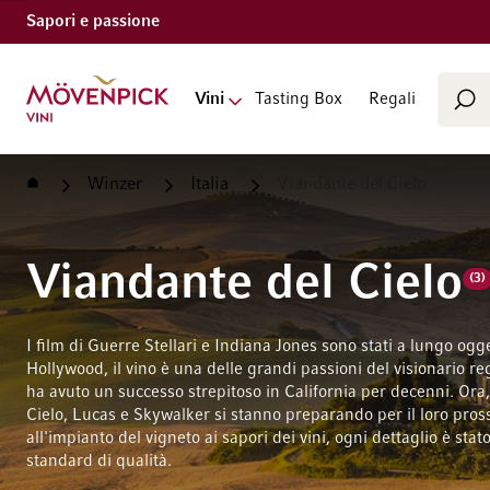
Sapori e passione
Cerca
Vai alla Home Page
Vini
Tasting Box
Regali
Cer
Home
Winzer
Italia
Viandante del Cielo
Viandante del Cielo
(3)
I film di Guerre Stellari e Indiana Jones sono stati a lungo ogg
Hollywood, il vino è una delle grandi passioni del visionario r
ha avuto un successo strepitoso in California per decenni. Ora
Cielo, Lucas e Skywalker si stanno preparando per il loro pros
all'impianto del vigneto ai sapori dei vini, ogni dettaglio è stat
standard di qualità.