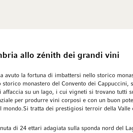
bria allo zénith dei grandi vini
a avuto la fortuna di imbattersi nello storico mon
o storico monastero del Convento dei Cappuccini, si
ffaccia su un lago, i cui vigneti si trovano tutti 
enziale per produrre vini corposi e con un buon pot
 mondo.Si tratta dei prestigiosi terroir della Valle
nuta di 24 ettari adagiata sulla sponda nord del L