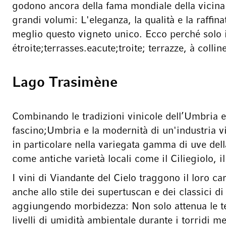
godono ancora della fama mondiale della vicina 
grandi volumi: L'eleganza, la qualità e la raffina
meglio questo vigneto unico. Ecco perché solo i m
étroite;terrasses.eacute;troite; terrazze, à colli
Lago Trasimène
Combinando le tradizioni vinicole dell’Umbria 
fascino;Umbria e la modernità di un'industria vin
in particolare nella variegata gamma di uve dell
come antiche varietà locali come il Ciliegiolo, il
I vini di Viandante del Cielo traggono il loro c
anche allo stile dei supertuscan e dei classici 
aggiungendo morbidezza: Non solo attenua le tem
livelli di umidità ambientale durante i torridi m