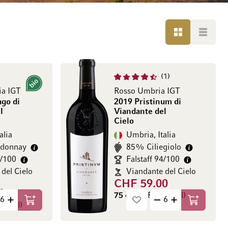
GRIGLIA
LISTA
1
Bio
ia IGT
Rosso Umbria IGT
go di
2019 Pristinum di
l
Viandante del
Cielo
alia
Umbria, Italia
donnay
85% Ciliegiolo
2/100
Falstaff 94/100
del Cielo
Viandante del Cielo
CHF 59.00
0
75 cl
(CHF 78.67 / l)
Aggiungi al Carrello
Aggiungi a
00 / l)