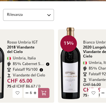
Rosso Umbria IGT
Bianco Umbr
11
%
2018 Viandante
2020 Lungola
del Cielo
Viandante de
Cielo
Umbria, Italia
Umbria, It
85% Cabernet Sauvignon
85% Char
Falstaff 95/100
Falstaff 9
Viandante del Cielo
Viandante 
CHF 65.00
CHF 56.00
75 cl
(CHF 86.67 / l)
CHF 49.5
Aggiungi al Carrello
75 cl
(CHF 66.