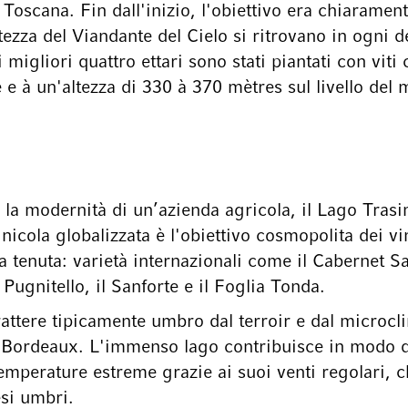
Toscana. Fin dall'inizio, l'obiettivo era chiaramen
tezza del Viandante del Cielo si ritrovano in ogni de
igliori quattro ettari sono stati piantati con viti
ne e à un'altezza di 330 à 370 mètres sul livello del 
e la modernità di un’azienda agricola, il Lago Tr
icola globalizzata è l'obiettivo cosmopolita dei vin
a tenuta: varietà internazionali come il Cabernet Sa
 Pugnitello, il Sanforte e il Foglia Tonda.
arattere tipicamente umbro dal terroir e dal micro
di Bordeaux. L'immenso lago contribuisce in modo de
perature estreme grazie ai suoi venti regolari, ch
esi umbri.