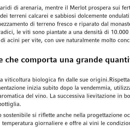
ridi di arenaria, mentre il Merlot prospera sui ferti
o dei terreni calcarei e sabbiosi dolcemente ondula
pezzamento di terreno fresco e riparato dal monast
radici, le viti sono piantate a una densità di 10.000 
 di acini per vite, con uve naturalmente molto conc
ile che comporta una grande quant
 viticoltura biologica fin dalle sue origini.Rispett
ntazione inizia subito dopo la vendemmia, utilizza
romatica del vino. La successiva lievitazione in bo
ottiglia.
sostenibile si riflette anche nella progettazione oc
 di temperatura giornaliere e offre ai vini le condi