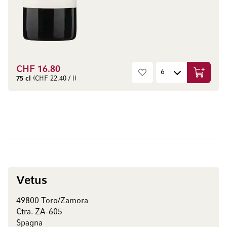
CHF 16.80
Aggiungi
75 cl
(CHF 22.40 / l)
Vetus
49800 Toro/Zamora
Ctra. ZA-605
Spagna