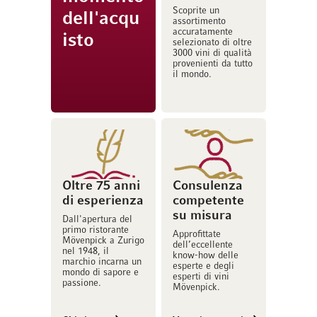
Scoprite un
dell'acqu
assortimento
accuratamente
isto
selezionato di oltre
3000 vini di qualità
provenienti da tutto
il mondo.
Oltre 75 anni
Consulenza
di esperienza
competente
su misura
Dall'apertura del
primo ristorante
Approfittate
Mövenpick a Zurigo
dell’eccellente
nel 1948, il
know-how delle
marchio incarna un
esperte e degli
mondo di sapore e
esperti di vini
passione.
Mövenpick.