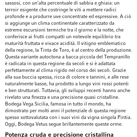
sassosi, con un’alta percentuale di sabbia e ghiaia: un
terroir esigente che costringe le viti a mettere radici
profonde e a produrre uve concentrate ed espressive. A ciò
si aggiunge un clima continentale caratterizzato da
estreme escursioni termiche tra il giorno e la notte, che
conferisce ai frutti compatti un notevole equilibrio tra
maturità fruttata e vivace acidità. Il vitigno emblematico
della regione, la Tinta de Toro, è al centro della produzione.
Questa variante autoctona a bacca piccola del Tempranillo
è radicata in questa regione da secoli e si è adattata
perfettamente al clima rigido nel corso dei secoli. Grazie
alla sua buccia spessa, ricca di colore e tannini, e alle rese
naturalmente basse, ha prodotto a lungo vini rossi potenti
e ben strutturati. Tuttavia, gli sviluppi recenti hanno anche
rivelato una finezza e una precisione quasi cristalline.
Bodega Vega Sicilia, famosa in tutto il mondo, ha
dimostrato per molti anni il potenziale di questa regione
spesso sottovalutata con i suoi vini da vigna singola Pintia.
Oggi, Bodega Vetus segue brillantemente queste orme.
Potenza cruda e precisione cristallina