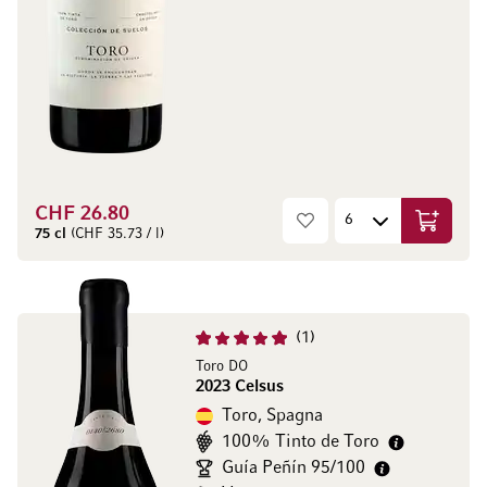
CHF 26.80
Aggiungi
75 cl
(CHF 35.73 / l)
1
Toro DO
2023 Celsus
Toro, Spagna
100% Tinto de Toro
Guía Peñín 95/100