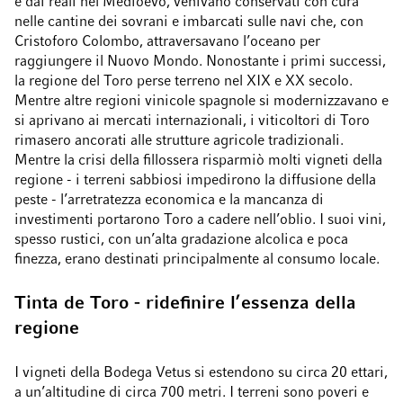
e dai reali nel Medioevo, venivano conservati con cura
nelle cantine dei sovrani e imbarcati sulle navi che, con
Cristoforo Colombo, attraversavano l’oceano per
raggiungere il Nuovo Mondo. Nonostante i primi successi,
la regione del Toro perse terreno nel XIX e XX secolo.
Mentre altre regioni vinicole spagnole si modernizzavano e
si aprivano ai mercati internazionali, i viticoltori di Toro
rimasero ancorati alle strutture agricole tradizionali.
Mentre la crisi della fillossera risparmiò molti vigneti della
regione - i terreni sabbiosi impedirono la diffusione della
peste - l’arretratezza economica e la mancanza di
investimenti portarono Toro a cadere nell’oblio. I suoi vini,
spesso rustici, con un’alta gradazione alcolica e poca
finezza, erano destinati principalmente al consumo locale.
Tinta de Toro - ridefinire l’essenza della
regione
I vigneti della Bodega Vetus si estendono su circa 20 ettari,
a un’altitudine di circa 700 metri. I terreni sono poveri e