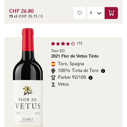
CHF 26.80
Aggiungi
75 cl
(CHF 35.73 / l)
1
Toro DO
2021 Flor de Vetus Tinto
Toro, Spagna
100% Tinta de Toro
Parker 92/100
Vetus