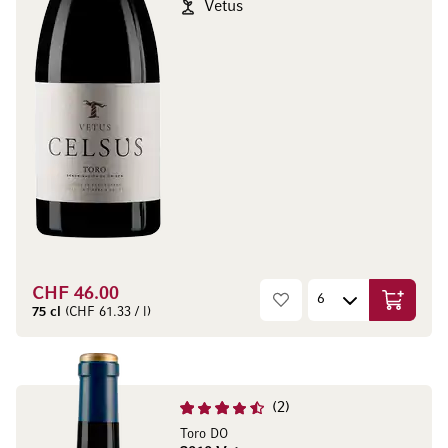
Vetus
CHF 46.00
Aggiungi
75 cl
(CHF 61.33 / l)
2
Toro DO