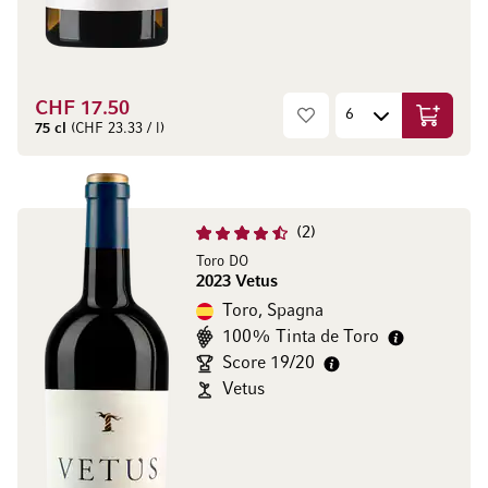
CHF 17.50
Aggiungi
75 cl
(CHF 23.33 / l)
2
Toro DO
2023 Vetus
Toro, Spagna
100% Tinta de Toro
Score 19/20
Vetus