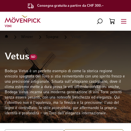
Consegna gratuita a partire da CHF 300.–
Vai alla Home Page
CERCA
CART
Minicart
Home
Winzer
Spagna
Vetus
Vetus
(6)
Bodega Vetus è un perfetto esempio di come la storica regione
vinicola spagnola del Toro si stia reinventando con uno spirito fresco e
una precisione artigianale. Situata sull’altopiano castigliano, dove il
clima estremo mette a dura prova le viti offrendo condizioni uniche,
Bodega Vetus incarna una moderna generazione di vini Toro: potenti
senza essere pesanti, con una notevole freschezza ed eleganza. Qui
l’obiettivo non è l’opulenza, ma la finezza e la precisione: l’uso del
legno è controllato, lo stile accessibile, pur affermando la propria
identità e profondità – un Toro dall’eleganza internazionale.