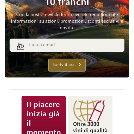
10 franchi
Con la nostra newsletter riceverete regolarmente
informazioni su azioni, promozioni, sconti esclusivi e
novità.
Indirizzo email
Iscriviti ora
Il piacere
inizia già
il
Oltre 3000
vini di qualità
momento