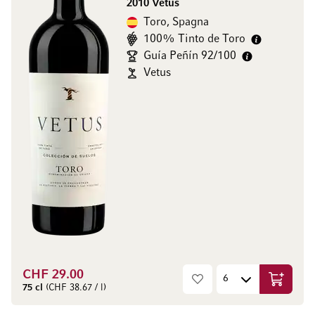
2010 Vetus
Toro, Spagna
100% Tinto de Toro
Guía Peñín 92/100
Vetus
CHF 29.00
Aggiungi
75 cl
(CHF 38.67 / l)