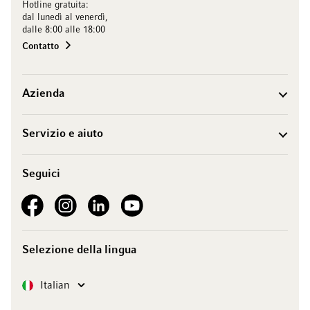
Hotline gratuita:
dal lunedì al venerdì,
dalle 8:00 alle 18:00
Contatto
Azienda
Servizio e aiuto
Seguici
See our Facebook
See our Instagram account
See our LinkedIn
See our YouTube channel
Selezione della lingua
Lingua
Italian