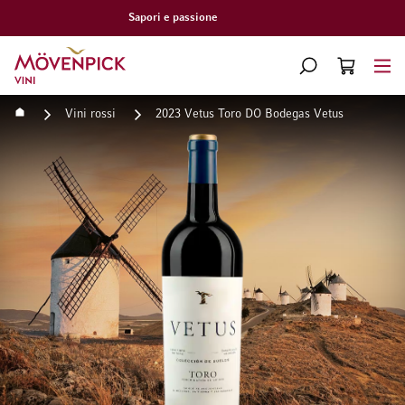
Consegna gratuita a partire da CHF 300.–
Vai alla Home Page
CERCA
CART
Minicart
Home
Vini rossi
2023 Vetus Toro DO Bodegas Vetus
Vai alla fine della galleria di immagini
Vai all'inizio della galleri