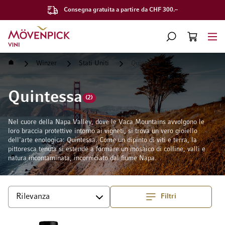
Consegna gratuita a partire da CHF 300.–
Vai alla Home Page
CERCA
CART
Minicart
Home
Winzer
Stati Uniti
Quintessa
Quintessa
(2)
Nel cuore della Napa Valley, dove le Vaca Mountains avvolgono le
loro braccia protettive intorno ai vigneti, si trova un vero gioiello
dell'arte enologica: Quintessa. Come un dipinto di viti e terra, la
pittoresca tenuta si estende a formare un mosaico di colline, valli e
natura incontaminata, incorniciato dal fiume Napa.
Filtri
Superiore
Ordina per