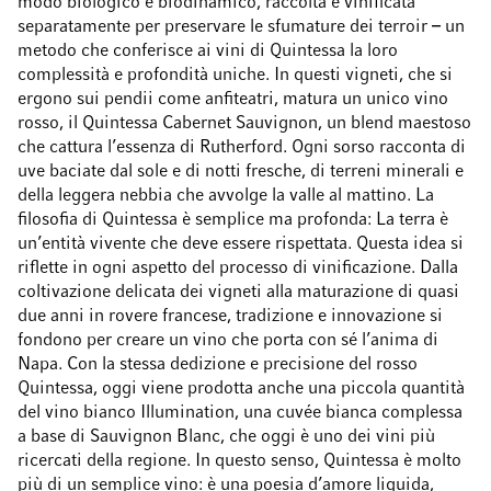
modo biologico e biodinamico, raccolta e vinificata
separatamente per preservare le sfumature dei terroir
–
un
metodo che conferisce ai vini di Quintessa la loro
complessità e profondità uniche. In questi vigneti, che si
ergono sui pendii come anfiteatri, matura un unico vino
rosso, il Quintessa Cabernet Sauvignon, un blend maestoso
che cattura l’essenza di Rutherford. Ogni sorso racconta di
uve baciate dal sole e di notti fresche, di terreni minerali e
della leggera nebbia che avvolge la valle al mattino. La
filosofia di Quintessa è semplice ma profonda: La terra è
un’entità vivente che deve essere rispettata. Questa idea si
riflette in ogni aspetto del processo di vinificazione. Dalla
coltivazione delicata dei vigneti alla maturazione di quasi
due anni in rovere francese, tradizione e innovazione si
fondono per creare un vino che porta con sé l’anima di
Napa. Con la stessa dedizione e precisione del rosso
Quintessa, oggi viene prodotta anche una piccola quantità
del vino bianco Illumination, una cuvée bianca complessa
a base di Sauvignon Blanc, che oggi è uno dei vini più
ricercati della regione. In questo senso, Quintessa è molto
più di un semplice vino: è una poesia d’amore liquida,