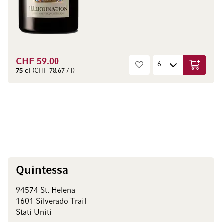
CHF 59.00
Aggiungi
75 cl
(CHF 78.67 / l)
Quintessa
94574 St. Helena
1601 Silverado Trail
Stati Uniti