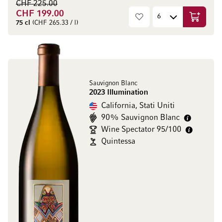
CHF 225.00
CHF 199.00
Aggiungi
75 cl
(CHF 265.33 / l)
Sauvignon Blanc
2023 Illumination
California, Stati Uniti
90% Sauvignon Blanc
Wine Spectator 95/100
Quintessa