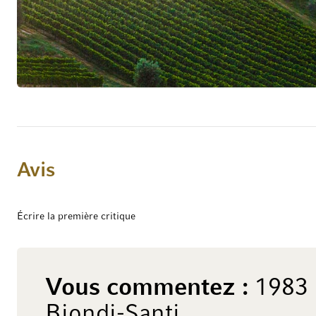
artisanale qui ne produit que de faibles quantit
contrepartie d’entretenir chaque terroir individ
particulier. Selon le principe en vigueur depuis 
classe plutôt que la masse. A l’exception d’un se
entourent le domaine d’une splendide mosaïque 
points cardinaux, et qui profitent de microclimat
d’expositions s’accompagne de caractéristiques 
interaction, font la singularité de style du Brun
séduisant et extraordinairement intense, chaleur
Avis
tannique fine, robuste et harmonieuse à la fois, i
belle longueur en bouche. Les années particuliè
Écrire la première critique
Santi vinifie également un Riserva, à partir des 
Depuis 1888, cette rareté en édition limitée au 
été produite dans seulement 40 millésimes – un 
extrême grande finesse, qui résume de manière 
Vous commentez :
1983 
magie de Biondi Santi.
Biondi-Santi