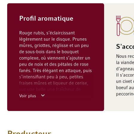
Profil aromatique
Rouge rubis, s’éclaircissant
légèrement sur le disque. Prunes
mûres, griottes, réglisse et un peu
S'acc
de sous-bois dans le bouquet
Nous re
complexe, où viennent s’ajouter un
la viande
peu de noix et des pétales de rose
d'agneau
fanés. Très élégant en attaque, puis
Il s'acc
s’intensifiant peu à peu, petites
un civet 
fraises mûres et liqueur de cerise,
boeuf a
sur une belle une fraîcheur de
peccorino
brunello, puis peu de caramel et
Voir plus
des nuances de croûte de pain,
ainsi qu’un soupçon d’herbes
sauvages; élégant et très précis,
avec de magnifiques tannins bien
intégrés; finale de rêve aux notes
de terroir.