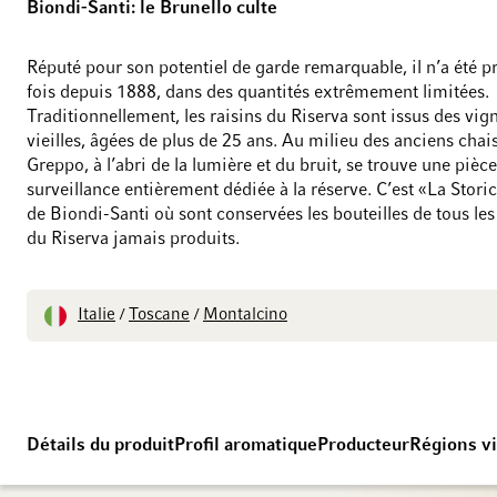
Biondi-Santi: le Brunello culte
Réputé pour son potentiel de garde remarquable, il n’a été p
fois depuis 1888, dans des quantités extrêmement limitées.
Traditionnellement, les raisins du Riserva sont issus des vign
vieilles, âgées de plus de 25 ans. Au milieu des anciens chai
Greppo, à l’abri de la lumière et du bruit, se trouve une pièc
surveillance entièrement dédiée à la réserve. C’est «La Storic
de Biondi-Santi où sont conservées les bouteilles de tous le
du Riserva jamais produits.
Italie
Toscane
Montalcino
/
/
Détails du produit
Profil aromatique
Producteur
Régions vi