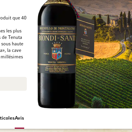
roduit que 40
Passer à la fin de la galerie d’images
Passer au début de 
es les plus
s de Tenuta
e sous haute
a», la cave
s millésimes
ticoles
Avis