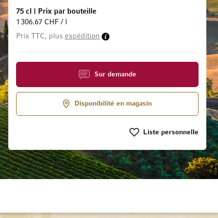
75 cl
|
Prix par bouteille
1 306.67 CHF / l
la Galerie d’images
Prix TTC, plus
expédition
Sur demande
Disponibilité en magasin
Liste personnelle