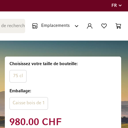
FR
Langue
Fermer la recherche
COMPTE
LISTE PERSONNE
PANIE
Minicar
Choisissez votre taille de bouteille
75 cl
Emballage
Caisse bois de 1
980.00 CHF