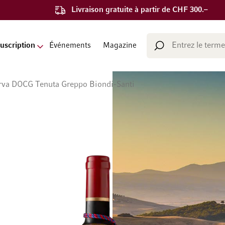
Livraison gratuite à partir de CHF 300.–
Chercher
uscription
Événements
Magazine
Chercher
erva DOCG Tenuta Greppo Biondi-Santi