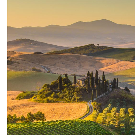
aristocratiques de la maison traditionnelle Bio
l’oubli. Mais à contre-courant de toutes les t
son style passait pour démodé, la famille restait
classique. Aujourd’hui, le domaine renommé ne 
d’avoir trouvé son propre style de vin, mais d’a
se faisait du Brunello: beaucoup de temps, pas 
old-school. (vieille école).
Dans le chai, Jacopo Biondi Santi et son fils Ta
les méthodes éprouvées de leurs aïeux: une ve
temps de macération prolongés, l’utilisation de
vieillissement en grands fûts de chêne de Slavon
développent équilibre et harmonie et puissent e
complexité et leur incomparable élégance, ils le
bouteille avant de s’en séparer.
Brunello légendaire et Riserva magique
Actuellement, 18 hectares de vignobles sont cult