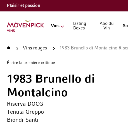
Plaisir et passion
Aller à la page d'accueil
Tasting
Abo du
Vins
So
Boxes
Vin
Accueil
Vins rouges
1983 Brunello di Montalcino Ris
Écrire la première critique
1983 Brunello di
Montalcino
Riserva DOCG
Tenuta Greppo
Biondi-Santi