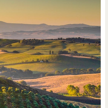
ndi Santi tombèrent un peu dans
endances, même à une époque où
 toujours partisane d’un style
peut non seulement se flatter
voir persévéré dans l’idée qu’elle
de fût neuf, un vrai Sangiovese
ncredi junior emploient toujours
ndange manuelle minutieuse, des
 levures indigènes et 36 mois de
ie. Enfin, pour que les vins
xprimer leur fascinante
s laissent s’affiner patiemment en
ivés – une petite exploitation