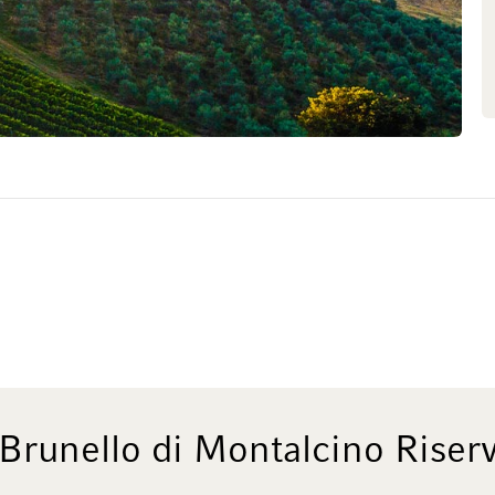
és, mais qui permet en
uellement et avec un soin
toujours, chez Biondi Santi: la
ul vignoble, tous les autres
de parcelles orientées aux quatre
s différents. Cette diversité
bien différentes qui, par leur
ello de Biondi Santi: au nez
eux au palais, d’une structure
l est toujours vif et d’une très
rement bonnes, la famille Biondi
raisins des plus vieux vignobles.
potentiel de garde légendaire a
Brunello classique élégant, d’une
absolument magistrale toute la
Brunello di Montalcino Rise