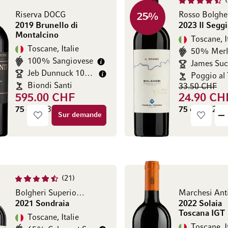
Riserva DOCG
25
%
2019 Brunello di
2023 Il Segg
Montalcino
Toscane, I
Toscane, Italie
50% Merl
100% Sangiovese
Jeb Dunnuck 100/100
Poggio al
Biondi Santi
33.50 CHF
595.00 CHF
24.90 CH
75 cl
(793.33 CHF / l)
75 cl
(33.20 C
Sur demande
21
Bolgheri Superiore DOC
Marchesi Ant
2021 Sondraia
2022 Solaia
Toscana IGT
Toscane, Italie
Toscane, I