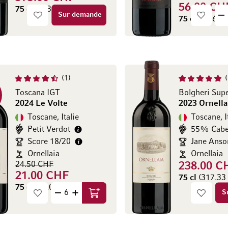
56.00 CH
75 cl
(793.33 CHF / l)
Sur demande
75 cl
(74.67 C
1
Toscana IGT
2024 Le Volte
2023 Ornella
Toscane, Italie
Toscane, I
Petit Verdot
Score 18/20
Ornellaia
Ornellaia
24.50 CHF
238.00 C
21.00 CHF
75 cl
(317.33 
75 cl
(28.00 CHF / l)
S
Ajouter au panier