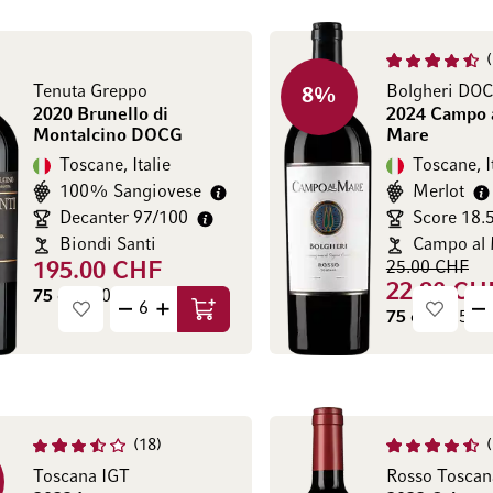
Tenuta Greppo
Bolgheri DOC
8
%
2020 Brunello di
2024 Campo 
Montalcino DOCG
Mare
Toscane, Italie
Toscane, I
100% Sangiovese
Merlot
Decanter 97/100
Score 18.
Biondi Santi
Campo al
25.00 CHF
195.00 CHF
22.90 CH
75 cl
(260.00 CHF / l)
75 cl
(30.53 C
Ajouter au panier
18
Toscana IGT
Rosso Toscan