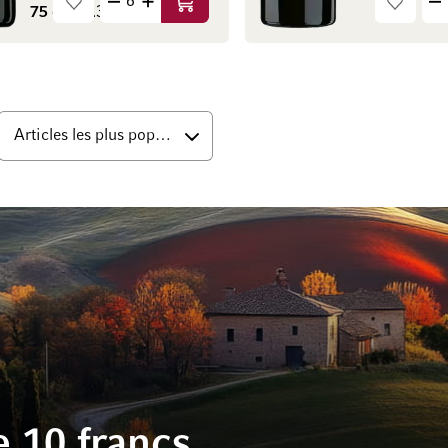
Ajouter au panier
75 cl
(29.33 CHF / l)
s
 10 francs