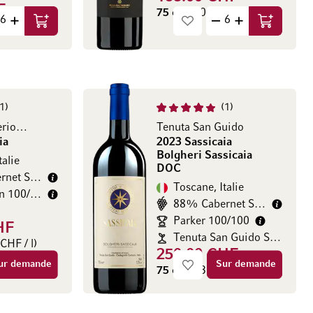
F
75 cl
(200.00 CHF / l)
HF / l)
Ajouter au panier
Ajouter au
1
1
Bolgheri Superiore DOC
Tenuta San Guido
ia
2023 Sassicaia
Bolgheri Sassicaia
talie
DOC
55% Cabernet Sauvignon
Toscane, Italie
Jane Anson 100/100
88% Cabernet Sauvignon
Parker 100/100
HF
Tenuta San Guido Sassicaia
CHF / l)
250.00 CHF
ur demande
Sur demande
75 cl
(333.33 CHF / l)