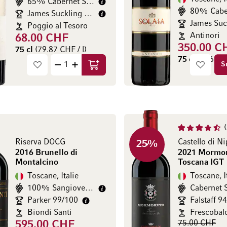
65% Cabernet Sauvignon
James Suckling 97/100
Poggio al Tesoro
Antinori
68.00 CHF
350.00 C
75 cl
(79.87 CHF / l)
75 cl
(466.67 
S
Ajouter au panier
Riserva DOCG
25
%
2016 Brunello di
2021 Mormo
Montalcino
Toscana IGT
Toscane, Italie
Toscane, I
100% Sangiovese grosso
Parker 99/100
Falstaff 9
Biondi Santi
Frescobal
75.00 CHF
595.00 CHF