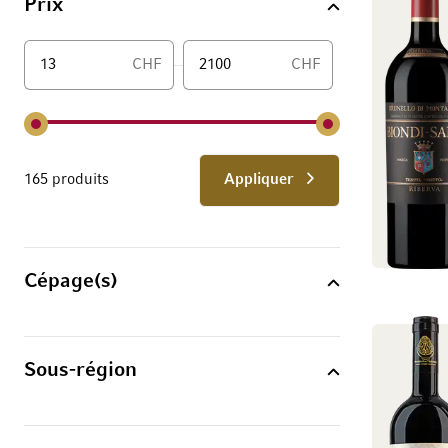
Prix
CHF
CHF
De
165 produits
Appliquer
Cépage(s)
Sous-région