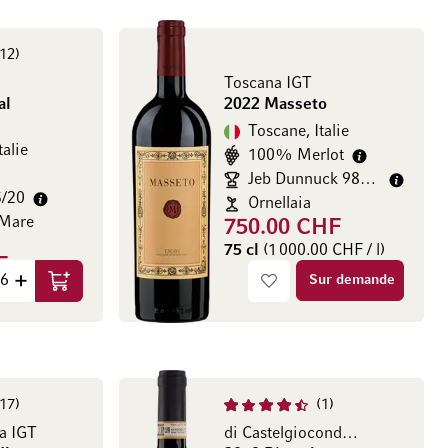
12
Toscana IGT
al
2022 Masseto
Toscane, Italie
talie
100% Merlot
Jeb Dunnuck 98+/100
5/20
Ornellaia
 Mare
750.00 CHF
75 cl
(1 000.00 CHF / l)
F
Sur demande
HF / l)
Ajouter au panier
17
1
a IGT
di Castelgiocondo Riserva