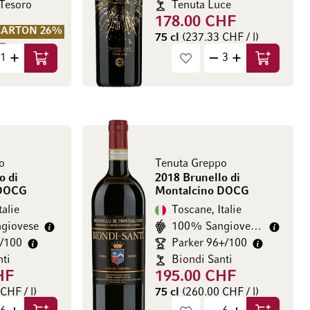
 Tesoro
Tenuta Luce
178.00 CHF
CARTON 26%
75 cl
(237.33 CHF / l)
F
Ajouter au panier
Ajouter au
HF / l)
o
Tenuta Greppo
o di
2018 Brunello di
 DOCG
Montalcino DOCG
talie
Toscane, Italie
giovese
100% Sangiovese grosso
9/100
Parker 96+/100
nti
Biondi Santi
HF
195.00 CHF
CHF / l)
75 cl
(260.00 CHF / l)