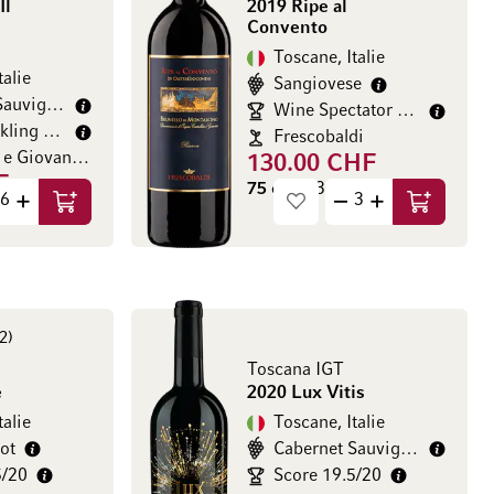
Il
2019 Ripe al
Convento
Toscane, Italie
talie
Sangiovese
Cabernet Sauvignon
Wine Spectator 97/100
James Suckling 94/100
Frescobaldi
Ambrogio e Giovanni Folonari
130.00 CHF
F
75 cl
(173.33 CHF / l)
HF / l)
Ajouter au panier
Ajouter au
2
Toscana IGT
e
2020 Lux Vitis
talie
Toscane, Italie
ot
Cabernet Sauvignon
5/20
Score 19.5/20