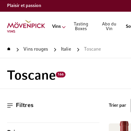
Plaisir et passion
Aller à la page d'accueil
Tasting
Abo du
Vins
So
Boxes
Vin
Accueil
Vins rouges
Italie
Toscane
Toscane
166
Filtres
ha
Trier par