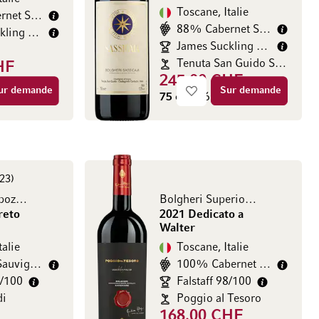
Toscane, Italie
80% Cabernet Sauvignon
88% Cabernet Sauvignon
James Suckling 98/100
James Suckling 98/100
Tenuta San Guido Sassicaia
HF
245.00 CHF
CHF / l)
ur demande
Sur demande
75 cl
(326.67 CHF / l)
23
Castello di Nipozzano
Bolgheri Superiore DOC
reto
2021 Dedicato a
Walter
talie
Toscane, Italie
Cabernet Sauvignon
100% Cabernet Franc
4/100
Falstaff 98/100
di
Poggio al Tesoro
168.00 CHF