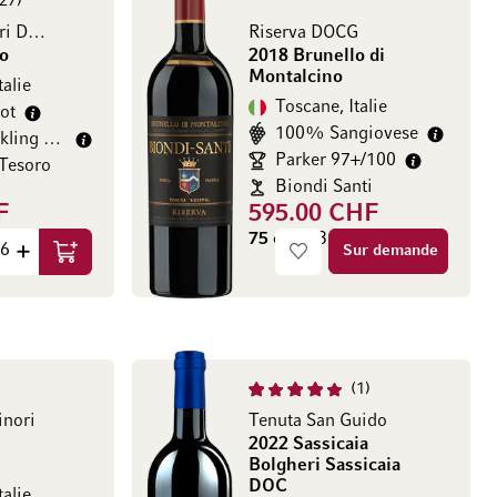
27
Rosso Bolgheri DOC
Riserva DOCG
io
2018 Brunello di
Montalcino
talie
Toscane, Italie
ot
100% Sangiovese
James Suckling 94/100
Parker 97+/100
 Tesoro
Biondi Santi
F
595.00 CHF
HF / l)
75 cl
(793.33 CHF / l)
Sur demande
Ajouter au panier
1
inori
Tenuta San Guido
2022 Sassicaia
Bolgheri Sassicaia
DOC
talie