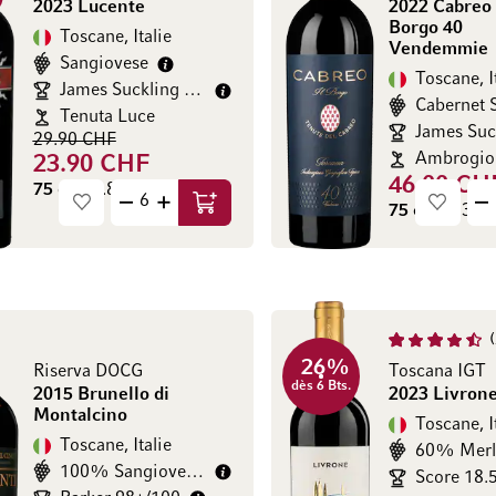
2023 Lucente
2022 Cabreo 
Borgo 40
Toscane, Italie
Vendemmie
Sangiovese
Toscane, I
James Suckling 95/100
Tenuta Luce
29.90 CHF
23.90 CHF
46.00 CH
75 cl
(31.87 CHF / l)
75 cl
(61.33 C
Ajouter au panier
26%
Riserva DOCG
Toscana IGT
dès 6 Bts.
2015 Brunello di
2023 Livron
Montalcino
Toscane, I
Toscane, Italie
60% Merl
100% Sangiovese grosso
Score 18.