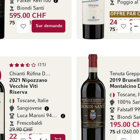
Parker 98+/100
Poggio al
Biondi Santi
OFFRE PAR 
595.00 CHF
24.80 CH
75 cl
(793.33 CHF / l)
Sur demande
75 cl
(33.07 C
11
Chianti Rúfina DOCG
Tenuta Grepp
2021 Nipozzano
2019 Brunell
Vecchie Viti
Montalcino
Riserva
Toscane, I
Toscane, Italie
100% San
Sangiovese
Falstaff 9
Luca Maroni 94/100
Biondi Sa
Frescobaldi
195.00 C
29.90 CHF
75 cl
(260.00 
22.00 CHF