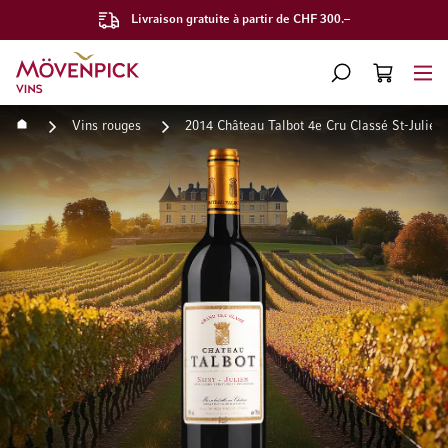
Livraison gratuite à partir de CHF 300.–
Aller à la page d'accueil
CHERCHER
PANIER
Minicart
Accueil
Vins rouges
2014 Château Talbot 4e Cru Classé St-Julie
Passer à la fin de la galerie d’images
Passer au début de la Gale