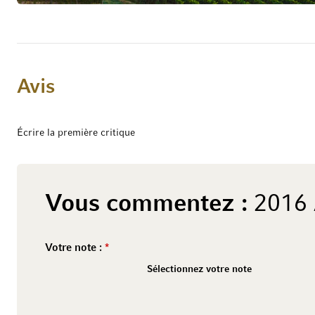
Avis
Écrire la première critique
Vous commentez :
2016 
Votre note :
2 stars
1 star
4 stars
3 stars
6 stars
5 stars
8 stars
7 stars
10 stars
9 stars
Sélectionnez votre note