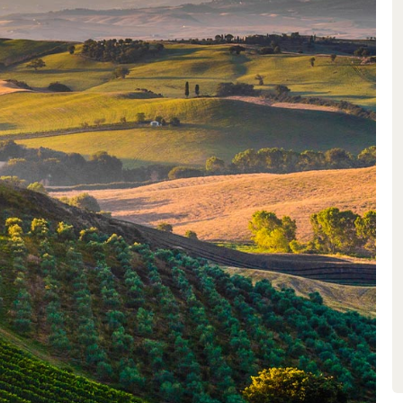
e dans la patience infinie requise
ns de la région font vieillir le
ntarelli l’élève pendant six ans,
 de méditation patientent
hêne slovène et développent ainsi
s qui ne sont masquées par aucun
son Quintarelli sont complexes,
s, veloutés et élégants. La
au style unique et prisé dans le
les. De plus, si ce nectar
up de plaisir dès sa
volution immense.