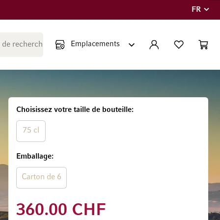
FR
Langue
Fermer la recherche
COMPTE
LISTE PERSONNE
PANIE
Minicar
Choisissez votre taille de bouteille
75 cl
Emballage
Carton de 6
360.00 CHF