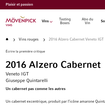
Plaisir et passion
Aller à la page d'accueil
Tasting
Abo du
Vins
So
Boxes
Vin
Accueil
Vins rouges
2016 Alzero Cabernet Veneto IGT 
Écrire la première critique
2016 Alzero Cabernet
Veneto IGT
Giuseppe Quintarelli
Un cabernet pas comme les autres
Un cabernet excentrique, produit par l’icône amarone Quinta