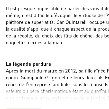
Il est presque impossible de parler des vins itali
même, il est difficile d’évoquer le virtuose de 
pléthore de superlatifs. Car Quintarelli occupe 
la qualité s’applique à chaque aspect de la produ
de la récolte, du choix des fûts de chêne, des
étiquettes écrites à la main.
La légende perdure
Après la mort du maître en 2012, sa fille aîné
époux Giampaolo Grigoli et de leurs deux fils F
rênes de l’entreprise familiale, sous les conseil
valeurs du père charismatique étant aujourd’hui e
vins artisanaux et au style unique de la famille
parmi les classiques intemporels italiens et rest