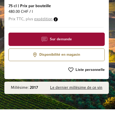
75 cl
|
Prix par bouteille
480.00 CHF / l
Prix TTC, plus
expédition
 la Galerie d’images
Sur demande
Disponibilité en magasin
Liste personnelle
Millésime:
2017
Le dernier millésime de ce vin