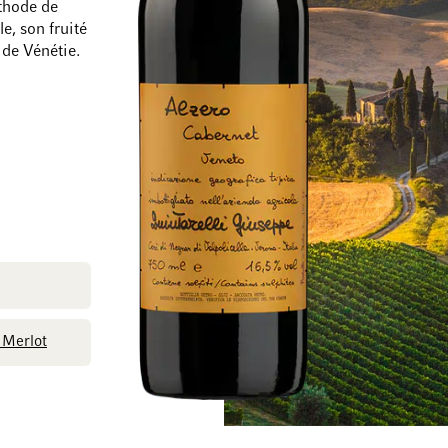
éthode de
e, son fruité
 de Vénétie.
Passer à la fin de la galerie d’images
Passer au début de
Merlot