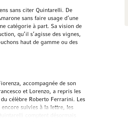
ens sans citer Quintarelli. De
l’Amarone sans faire usage d’une
une catégorie à part. Sa vision de
ction, qu’il s’agisse des vignes,
 bouchons haut de gamme ou des
e Fiorenza, accompagnée de son
rancesco et Lorenzo, a repris les
s du célèbre Roberto Ferrarini. Les
ncore suivies à la lettre, les
 Quintarelli comptent désormais
eront à l’avenir des vins