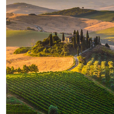
tâches étant encore réalisées à la main, ainsi qu
pour l’élevage. Tandis que la plupart des vignero
Valpolicella Superiore au maximum deux ans, Qui
et l’Amarone au moins huit ans. Ces vins rouges
plusieurs années dans des foudres anciens de c
une myriade de nuances olfactives et gustative
arôme de bois.
À l’issue de ce long élevage, les vins de la mai
denses et opulents, mais aussi étonnamment frai
production annuelle de cet Amarone traditionnel 
monde entier dépasse rarement les 1 000 bouteil
disponible en quantité limitée offre déjà beauco
commercialisation, il présente un potentiel d’é