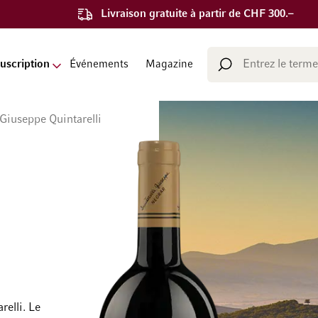
Livraison gratuite à partir de CHF 300.–
Chercher
uscription
Événements
Magazine
Chercher
Giuseppe Quintarelli
relli. Le