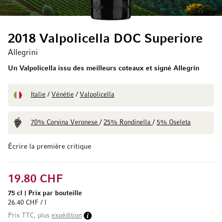
2018 Valpolicella DOC Superiore
Allegrini
Un Valpolicella issu des meilleurs coteaux et signé Allegrin
Italie
/
Vénétie
/
Valpolicella
70% Corvina Veronese
/
25% Rondinella
/
5% Oseleta
Écrire la première critique
19.80 CHF
75 cl
|
Prix par bouteille
26.40 CHF / l
Prix TTC, plus
expédition