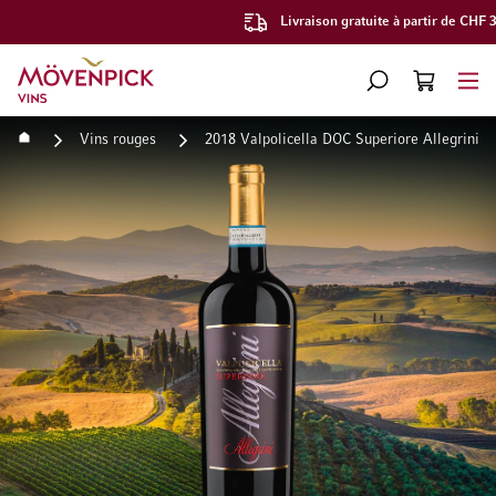
Livraison gratuite à partir de CHF 300.–
Aller à la page d'accueil
CHERCHER
PANIER
Minicart
Accueil
Vins rouges
2018 Valpolicella DOC Superiore Allegrini
Passer à la fin de la galerie d’images
Passer au début de la Gale