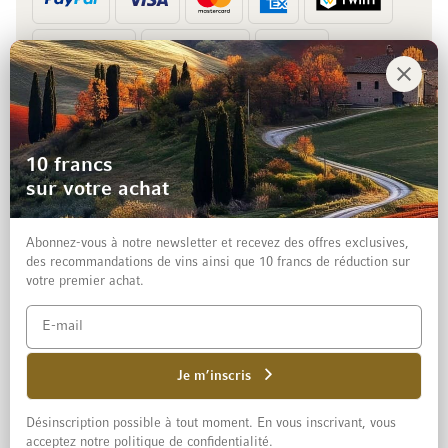
Prépaiement
Facture
10 francs
sur votre achat
Abonnez-vous à notre newsletter et recevez des offres exclusives,
des recommandations de vins ainsi que 10 francs de réduction sur
votre premier achat.
Mentions légales
Protection des données et clause de non-responsabilité
Conditions générales de vente aux particuliers
Je m’inscris
Désinscription possible à tout moment. En vous inscrivant, vous
© 2026 Mövenpick Wein Schweiz AG
acceptez notre politique de confidentialité.