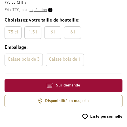
793.33 CHF / l
Prix TTC, plus
expédition
Choisissez votre taille de bouteille
75 cl
1.5 l
3 l
6 l
Emballage
Caisse bois de 3
Caisse bois de 1
Sur demande
Disponibilité en magasin
Liste personnelle