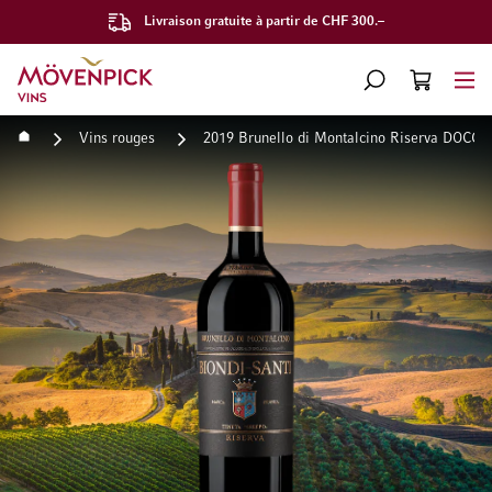
Livraison gratuite à partir de CHF 300.–
Aller à la page d'accueil
CHERCHER
PANIER
Minicart
Accueil
Vins rouges
2019 Brunello di Montalcino Riserva DOCG T
Passer à la fin de la galerie d’images
Passer au début de la Gale