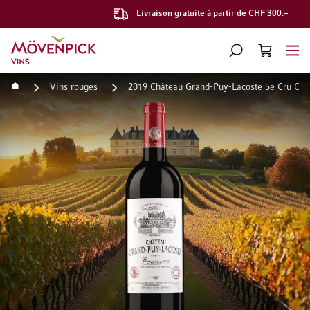
Livraison gratuite à partir de CHF 300.–
Aller à la page d'accueil
CHERCHER
PANIER
Minicart
Accueil
Vins rouges
2019 Château Grand-Puy-Lacoste 5e Cru Cla
Passer à la fin de la galerie d’images
Passer au début de la Gale