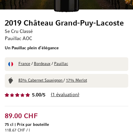
2019 Château Grand-Puy-Lacoste
5e Cru Classé
Pauillac AOC
Un Pauillac plein d’élégance
France
/
Bordeaux
/
Pauillac
83% Cabernet Sauvignon
/
17% Merlot
1
évaluation
5.00/5
89.00 CHF
75 cl
|
Prix par bouteille
118.67 CHF / l