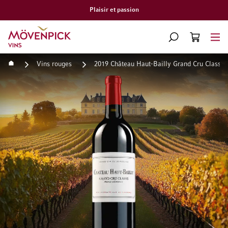
Plaisir et passion
Aller à la page d'accueil
CHERCHER
PANIER
Minicart
Accueil
Vins rouges
2019 Château Haut-Bailly Grand Cru Classé
Passer à la fin de la galerie d’images
Passer au début de la Gale