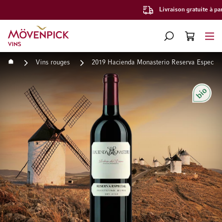
Livraison gratuite à partir de CHF 300.–
Aller à la page d'accueil
CHERCHER
PANIER
Minicart
Accueil
Vins rouges
2019 Hacienda Monasterio Reserva Especial
Passer à la fin de la galerie d’images
Passer au début de la Gale
Bio