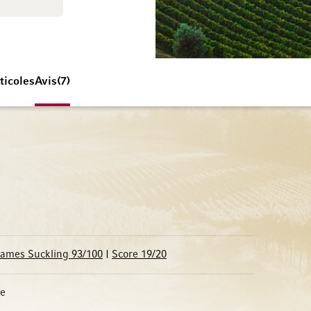
ticoles
Avis
7
James Suckling 93/100
|
Score 19/20
ue