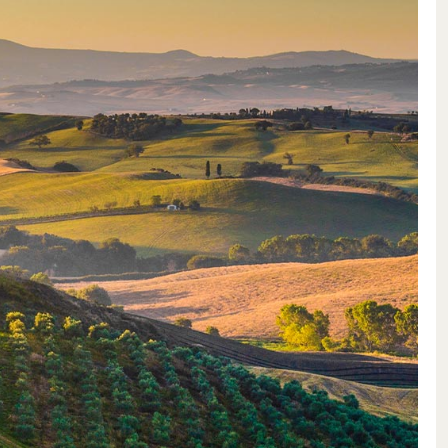
ent pas de fixer des normes, ils
 d’origine. Aujourd’hui encore,
impressionnante à interpréter les
ique de la région, contemporaine
a famille est toujours ouverte aux
e de la création des Supertuscans.
oration avec le légendaire
millésime du vin culte Luce della
jours à l’avant-garde lorsqu’il
coles en Toscane. Comme en
de Bolgheri avec le prestigieux
mmiraglia dans la Maremme. La
oduisant des cépages français: les