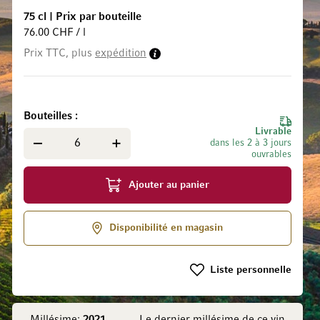
75 cl
|
Prix par bouteille
76.00 CHF / l
Prix TTC, plus
expédition
 la Galerie d’images
Bouteilles
Livrable
dans les 2 à 3 jours
ouvrables
Ajouter au panier
Disponibilité en magasin
Liste personnelle
Millésime:
2021
Le dernier millésime de ce vin