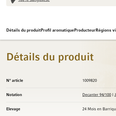
100% Sangiovese
Détails du produit
Profil aromatique
Producteur
Régions vi
Détails du produit
Caractéristiques
N° article
1009820
Notation
Decanter 94/100
|
Elevage
24 Mois en Barriq