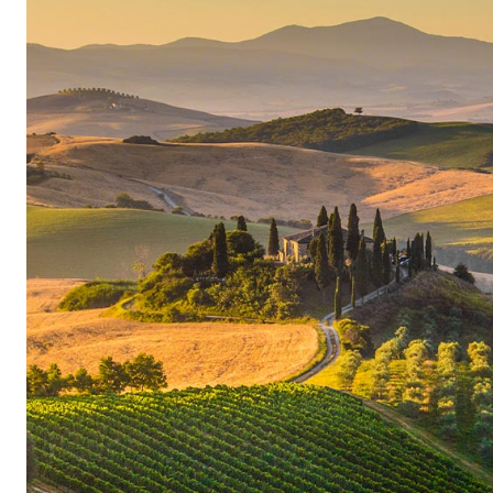
Toujours à l’avant-garde
Les vins de la famille Frescobaldi ne se content
sont depuis toujours les fleurons de leur région
les Frescobaldi parviennent avec une constance 
classiques toscans traditionnels de manière typ
et avec leur propre signature. En même temps, l
innovations et a par exemple été à l’avant-gard
Dès 1993, les Frescobaldi ont produit, en collab
vigneron américain Robert Mondavi, le premier 
Vite.
Les Marchesi de’ Frescobaldi sont également tou
s’agit de développer de nouvelles régions viti
témoigne leur présence dans la région viticole 
Tenuta dell’Ornellaia ou le domaine viticole A
famille a également fait preuve d’audace en intr