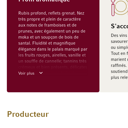
Rubis profond, reflets grenat. Nez
très propre et plein de caractère
aux notes de framboises et de
S'acc
prunes, avec également un peu de
Des vins 
moka et un soupçon de bois de
savourer
santal. Fluidité et magnifique
ou simpl
élégance dans le palais marqué par
Tout en f
les fruits rouges, airelles, vanille et
marient 
un souffle de cannelle; tannins très
raffinés
crémeux et bien présents, délicates
soutiend
notes minérales dans la finale
Voir plus
plus rele
persistante.
Producteur