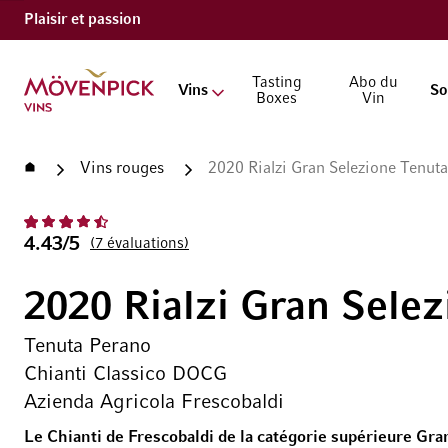
Plaisir et passion
Aller à la page d'accueil
Tasting
Abo du
Vins
So
Boxes
Vin
Accueil
Vins rouges
2020 Rialzi Gran Selezione Tenut
4.43/5
7
évaluations
2020 Rialzi Gran Selez
Tenuta Perano
Chianti Classico DOCG
Azienda Agricola Frescobaldi
Le Chianti de Frescobaldi de la catégorie supérieure Gr