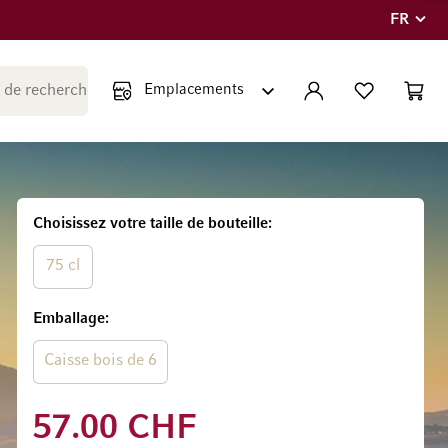
FR
Langue
Fermer la recherche
COMPTE
LISTE PERSONNE
PANIE
Minicar
Choisissez votre taille de bouteille
75 cl
Emballage
Caisse bois de 6
57.00 CHF