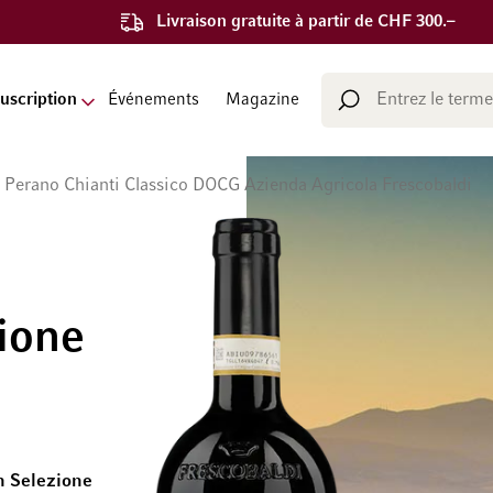
Livraison gratuite à partir de CHF 300.–
Chercher
uscription
Événements
Magazine
Chercher
a Perano Chianti Classico DOCG Azienda Agricola Frescobaldi
ione
an Selezione