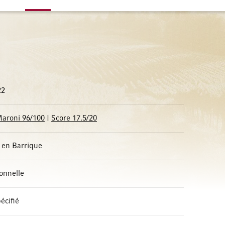
22
aroni 96/100
|
Score 17.5/20
 en Barrique
ionnelle
écifié