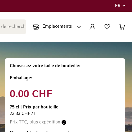
FR
Langue
Fermer la recherche
COMPTE
LISTE PERSONNE
PANIE
Minicar
Choisissez votre taille de bouteille
Emballage
0.00 CHF
75 cl
|
Prix par bouteille
23.33 CHF / l
Prix TTC, plus
expédition