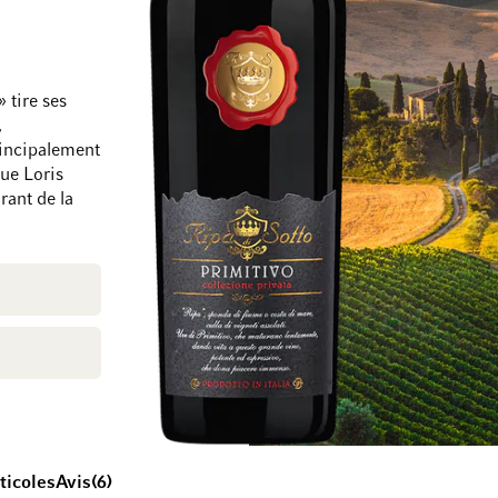
Passer à la fin de la galerie d’images
Passer au début de
 tire ses
,
rincipalement
ue Loris
rant de la
ticoles
Avis
6