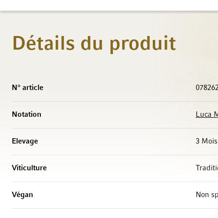
Détails du produit
Caractéristiques
N° article
07826
Notation
Luca M
Elevage
3 Mois
Viticulture
Tradit
Végan
Non sp