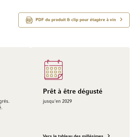
PDF du produit & clip pour étagère à vin
Prêt à être dégusté
grés.
jusqu'en 2029
é.
Vers le tableau des millésimes