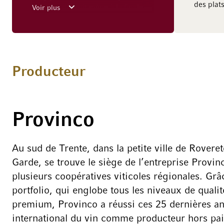
des plat
douceur de fruit mène à la finale
Voir plus
persistante et aromatique, tendre
et d’une magnifique fraîcheur.
Producteur
Provinco
Au sud de Trente, dans la petite ville de Rovere
Garde, se trouve le siège de l’entreprise Provinc
plusieurs coopératives viticoles régionales. Gr
portfolio, qui englobe tous les niveaux de quali
premium, Provinco a réussi ces 25 dernières a
international du vin comme producteur hors pai