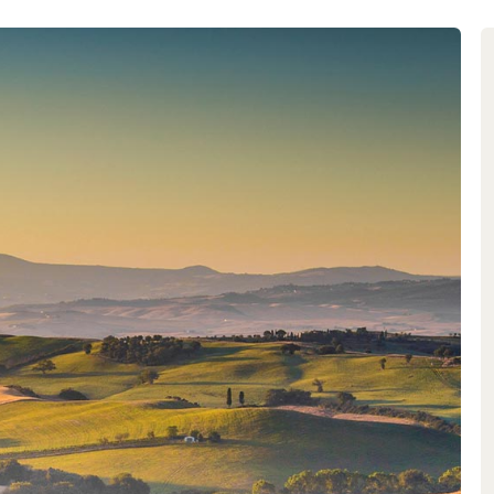
en chef Loris Delvai, Provinco
ofitent d’une signature
iorité, un plaisir de dégustation
co séduisent par leur flair
Terra Grande ou le super sicilien
ins rouges corsés et fruités, tout
épages Primitivo et Negroamaro de
gnent de manière éclatante le
n que la maison de négoce a été
n Producer» lors du «Berlin Wein
a décerné les notes les plus