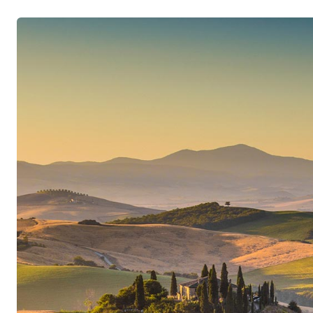
perfection absolue. Sous l’égide de l’œnologue 
produit des vins modernes et accessibles, qui pr
individuelle et offrent, en plus et toujours en pr
exceptionnel. Depuis des années, les vins Provin
méridional, comme par exemple le blend toscan 
Rosso di Notte, qui enchantent les amateurs de v
comme les classiques des Pouilles issus des c
Ripa di Sotto. De nombreuses distinctions souli
savoir-faire de Provinco: ce n’est pas pour rie
primée à plusieurs reprises comme «Best Italia
Trophy», ni que le critique de vins Luca Maroni 
élevées aux vins très expressifs de Provinco.