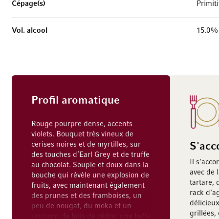
Cépage(s)
Primit
Vol. alcool
15.0%
Profil aromatique
Rouge pourpre dense, accents
violets. Bouquet très vineux de
cerises noires et de myrtilles, sur
S'acc
des touches d’Earl Grey et de truffe
Il s'acc
au chocolat. Souple et doux dans la
avec de 
bouche qui révèle une explosion de
tartare,
fruits, avec maintenant également
rack d'a
des prunes et des framboises, un
délicieu
peu de nougat, du moka et un
grillées,
soupçon de bois de cèdre; une belle