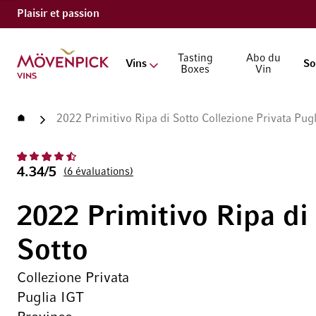
Plaisir et passion
Aller à la page d'accueil
Tasting
Abo du
Vins
So
Boxes
Vin
Accueil
2022 Primitivo Ripa di Sotto Collezione Privata Pug
4.34/5
6
évaluations
2022 Primitivo Ripa di
Sotto
Collezione Privata
Puglia IGT