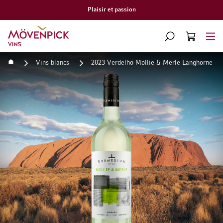
Plaisir et passion
Aller à la page d'accueil
CHERCHER
PANIER
Minicart
Accueil
Vins blancs
2023 Verdelho Mollie & Merle Langhorne Cr
Passer à la fin de la galerie d’images
Passer au début de la Gale