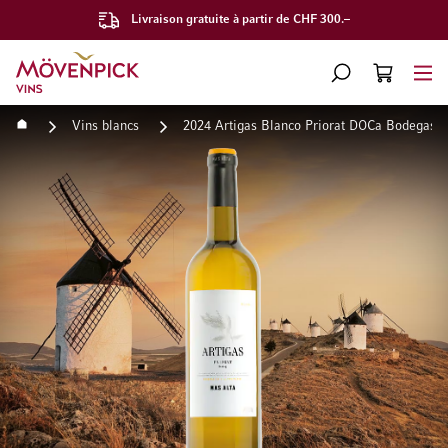
Livraison gratuite à partir de CHF 300.–
Aller à la page d'accueil
CHERCHER
PANIER
Minicart
Accueil
Vins blancs
2024 Artigas Blanco Priorat DOCa Bodegas 
Passer à la fin de la galerie d’images
Passer au début de la Gale