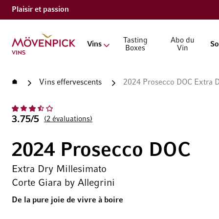
Plaisir et passion
Aller à la page d'accueil
Tasting
Abo du
Vins
So
Boxes
Vin
Accueil
Vins effervescents
2024 Prosecco DOC Extra Dr
3.75/5
2
évaluations
2024 Prosecco DOC
Extra Dry Millesimato
Corte Giara by Allegrini
De la pure joie de vivre à boire