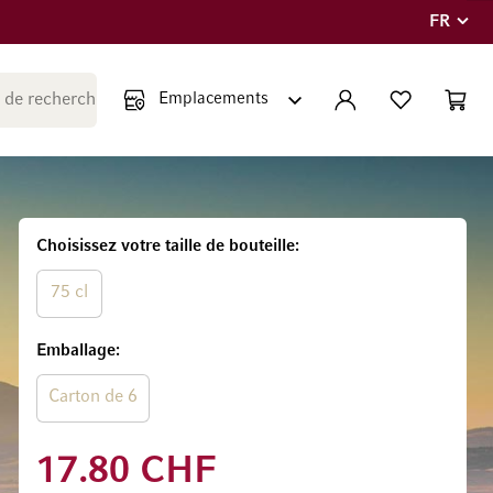
FR
Langue
Fermer la recherche
COMPTE
LISTE PERSONNE
PANIE
Minicar
Choisissez votre taille de bouteille
75 cl
Emballage
Carton de 6
17.80 CHF