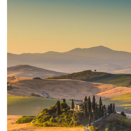
Étymologiquement, «val polis cellae» signifie «
Ce territoire de la vallée de l’est de la Vénétie d
entre Vérone et le Lac de Garde. La Valpolicell
vallonné, est propice à la culture de la vigne g
très favorables, des températures douces et des
La tradition rencontre la modernisation
Giovanni déjà, le père de Marilisa, accordait b
particulière de ses vins, leur valant ainsi une 
génération Allegrini décidée à maintenir la trad
typicité et la complexité des vins, a introduit p
complément des traditionnels grands fûts de chê
progressivement mises en service, et le temps 
mieux retenir la saveur du cépage et la fraîcheu
technique conventionnelle de vinification ripass
d’Amarone, qui étaient jusqu’à présent utilisés p