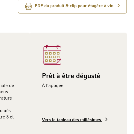
PDF du produit & clip pour étagère à vin
Prêt à être dégusté
male de
À l'apogée
nous
ature
s
volués
re 8 et
Vers le tableau des millésimes