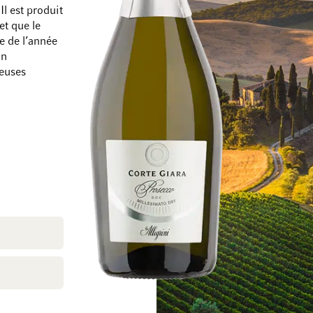
Il est produit
et que le
e de l’année
un
reuses
Passer à la fin de la galerie d’images
Passer au début de