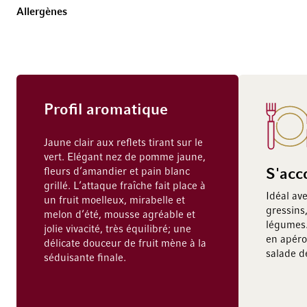
Allergènes
Profil aromatique
Jaune clair aux reflets tirant sur le
vert. Elégant nez de pomme jaune,
fleurs d’amandier et pain blanc
S'acc
grillé. L’attaque fraîche fait place à
Idéal ave
un fruit moelleux, mirabelle et
gressins,
melon d’été, mousse agréable et
légumes.
jolie vivacité, très équilibré; une
en apér
délicate douceur de fruit mène à la
salade d
séduisante finale.