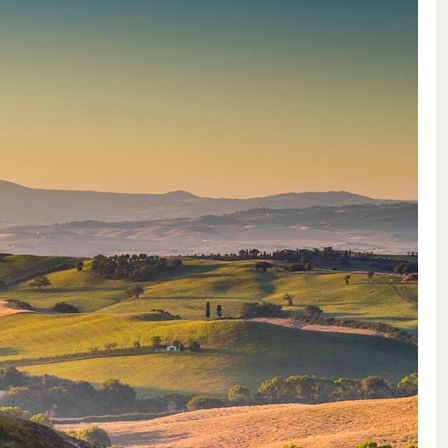
la vallée aux nombreuses caves».
ans le nord de l’Italie, s’étend
a, avec son paysage verdoyant et
râce à des conditions climatiques
 pluies modérées.
eaucoup d’importance à la qualité
reconnaissance mondiale. La jeune
ition tout en développant la
lusieurs innovations: en
ne, des barriques furent
de maturation raccourci pour
r des arômes de fruits. De plus, la
o a été revue. Au lieu des marcs
our certains vins d’Allegrini, le