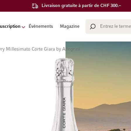
Livraison gratuite à partir de CHF 300.–
Chercher
uscription
Événements
Magazine
Chercher
y Millesimato Corte Giara by Allegrini