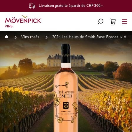
Livraison gratuite à partir de CHF 300.–
Aller à la page d'accueil
CHERCHER
PANIER
Minicart
Accueil
Vins rosés
2025 Les Hauts de Smith Rosé Bordeaux AOC
Passer à la fin de la galerie d’images
Passer au début de la Gale