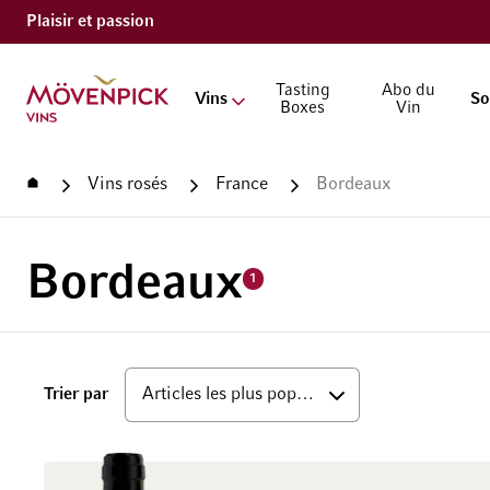
Plaisir et passion
Aller à la page d'accueil
Tasting
Abo du
Vins
So
Boxes
Vin
Accueil
Vins rosés
France
Bordeaux
Bordeaux
1
haut
Trier par