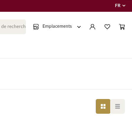
FR
Langue
Fermer la recherche
COMPTE
LISTE PERSONNE
PANIE
Minicar
GRILLE
LISTE