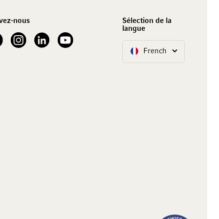
vez-nous
Sélection de la
langue
our Facebook
See our Instagram account
See our LinkedIn
See our YouTube channel
French
Langue