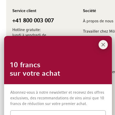
Service client
Société
+41 800 003 007
À propos de nous
Hotline gratuite:
Travailler chez M
lundi à vendredi de
8.00 à 18.00 heures
Management
Contact
Événements
Vignerons
10 francs
sur votre achat
Inscription a la ne
Abonnez-vous à notre newsletter et recevez des offres
exclusives, des recommandations de vins ainsi que 10
francs de réduction sur votre premier achat.
Méthodes de paiement