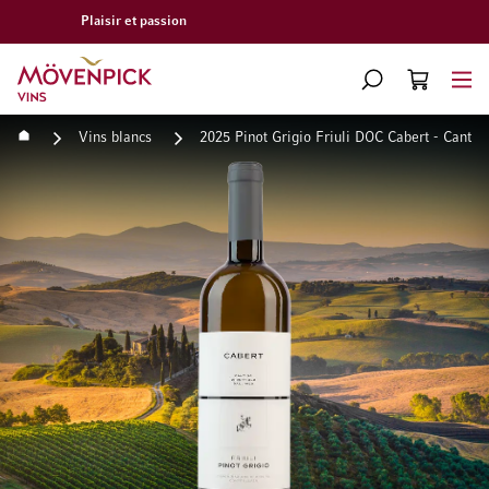
Livraison gratuite à partir de CHF 300.–
Aller à la page d'accueil
CHERCHER
PANIER
Minicart
Accueil
Vins blancs
2025 Pinot Grigio Friuli DOC Cabert - Cantina
Passer à la fin de la galerie d’images
Passer au début de la Gale