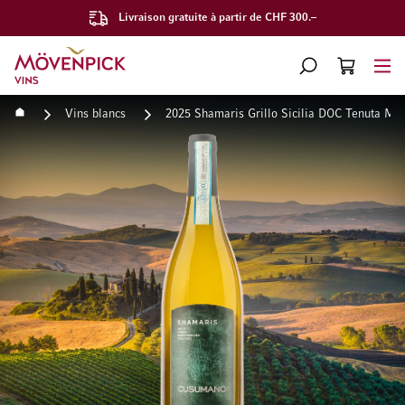
Livraison gratuite à partir de CHF 300.–
Aller à la page d'accueil
CHERCHER
PANIER
Minicart
Accueil
Vins blancs
2025 Shamaris Grillo Sicilia DOC Tenuta Mo
Passer à la fin de la galerie d’images
Passer au début de la Gale