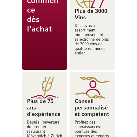
commen
ce
Plus de 3000
Vins
dès
Découvrez un
l'achat
assortiment
minutieusement
sélectionné de plus
de 3000 vins de
qualité du monde
entier.
Plus de 75
Conseil
ans
personnalisé
d'expérience
et compétent
Depuis l’ouverture
Profitez des
du premier
connaissances
restaurant
pointues des
Mövenpick à Zurich
expertes et experts