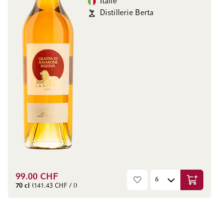
Italie
Distillerie Berta
99.00 CHF
Ajouter 
70 cl
(141.43 CHF / l)