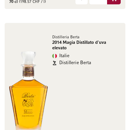
Ajouter 
70 cl
(198.57 CHF / l)
Distilleria Berta
2014 Magia Distillato d'uva
elevato
Italie
Distillerie Berta