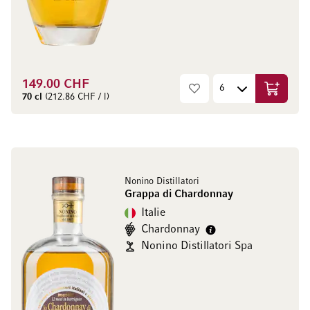
149.00 CHF
Ajouter 
70 cl
(212.86 CHF / l)
Nonino Distillatori
Grappa di Chardonnay
Italie
Chardonnay
Nonino Distillatori Spa