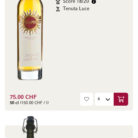
Score 18/20
Tenuta Luce
75.00 CHF
Ajouter 
50 cl
(150.00 CHF / l)