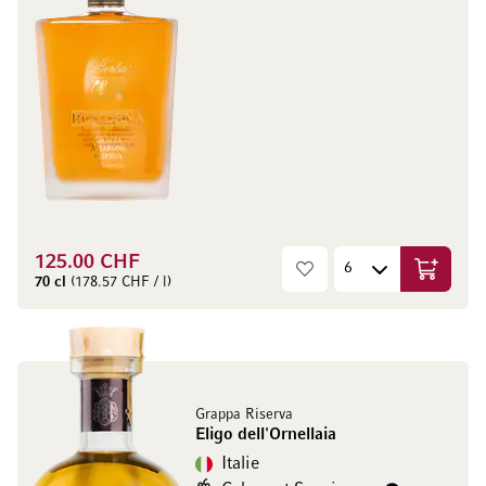
125.00 CHF
Ajouter 
70 cl
(178.57 CHF / l)
Grappa Riserva
Eligo dell'Ornellaia
Italie