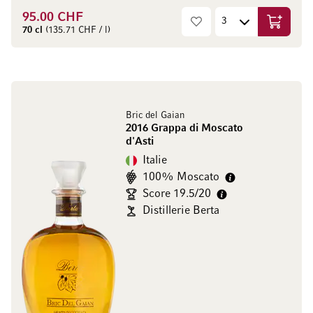
95.00 CHF
Ajouter 
70 cl
(135.71 CHF / l)
Bric del Gaian
2016 Grappa di Moscato
d'Asti
Italie
100% Moscato
Score 19.5/20
Distillerie Berta