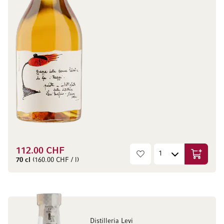
112.00 CHF
Ajouter 
70 cl
(160.00 CHF / l)
Distilleria Levi