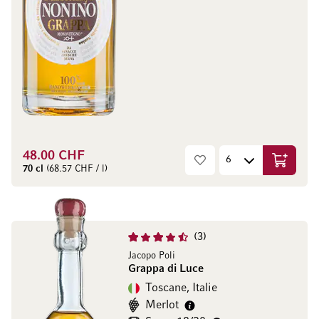
48.00 CHF
Ajouter 
70 cl
(68.57 CHF / l)
3
Jacopo Poli
Grappa di Luce
Toscane, Italie
Merlot