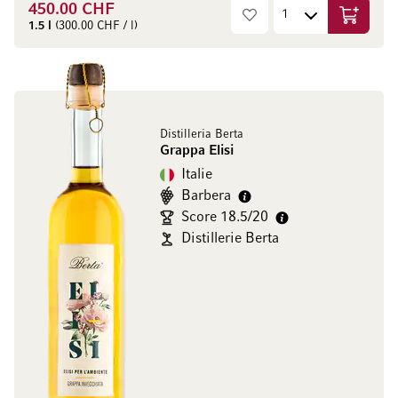
450.00 CHF
Ajouter 
1.5 l
(300.00 CHF / l)
Distilleria Berta
Grappa Elisi
Italie
Barbera
Score 18.5/20
Distillerie Berta