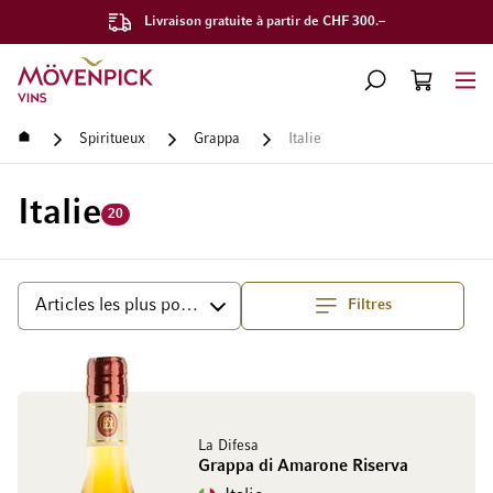
Livraison gratuite à partir de CHF 300.–
Aller à la page d'accueil
CHERCHER
PANIER
Minicart
Accueil
Spiritueux
Grappa
Italie
Italie
20
Filtres
haut
Trier par
La Difesa
Grappa di Amarone Riserva