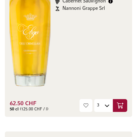
Cabernet Sauvignon
Nannoni Grappe Srl
62.50 CHF
Ajouter 
50 cl
(125.00 CHF / l)