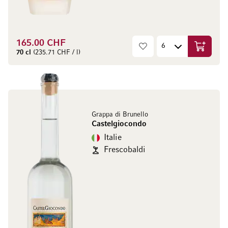
165.00 CHF
Ajouter 
70 cl
(235.71 CHF / l)
Grappa di Brunello
Castelgiocondo
Italie
Frescobaldi