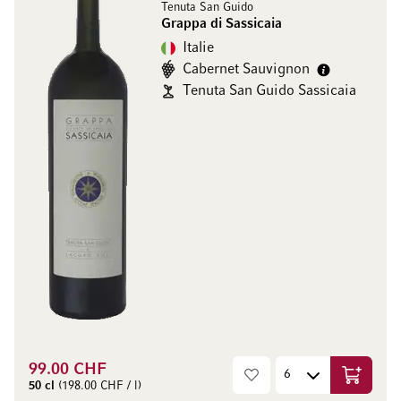
Tenuta San Guido
Grappa di Sassicaia
Italie
Cabernet Sauvignon
Tenuta San Guido Sassicaia
99.00 CHF
Ajouter 
50 cl
(198.00 CHF / l)