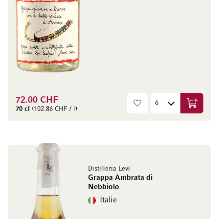
72.00 CHF
Ajouter 
70 cl
(102.86 CHF / l)
Distilleria Levi
Grappa Ambrata di
Nebbiolo
Italie