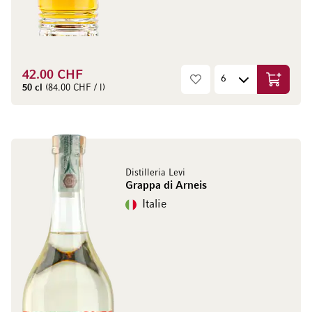
42.00 CHF
Ajouter 
50 cl
(84.00 CHF / l)
Distilleria Levi
Grappa di Arneis
Italie