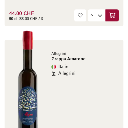
44.00 CHF
Ajouter 
50 cl
(88.00 CHF / l)
Allegrini
Grappa Amarone
Italie
Allegrini