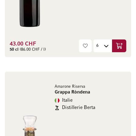
43.00 CHF
Ajouter 
50 cl
(86.00 CHF / l)
Amarone Riserva
Grappa Ròndena
Italie
Distillerie Berta