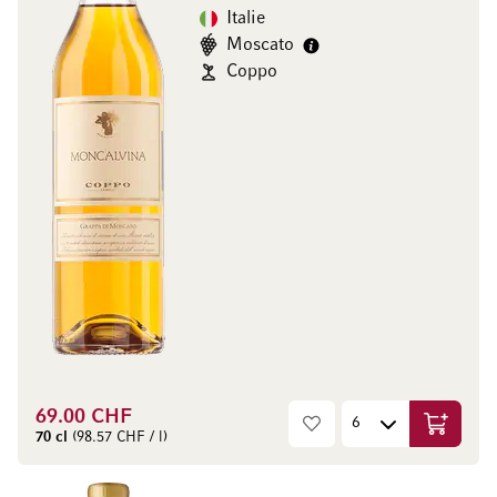
Italie
Moscato
Coppo
69.00 CHF
Ajouter 
70 cl
(98.57 CHF / l)