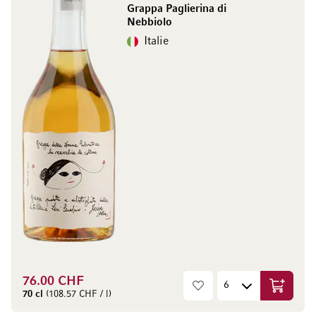
Grappa Paglierina di
Nebbiolo
Italie
76.00 CHF
Ajouter 
70 cl
(108.57 CHF / l)