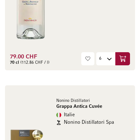
79.00 CHF
Ajouter 
70 cl
(112.86 CHF / l)
Nonino Distillatori
Grappa Antica Cuvée
Italie
Nonino Distillatori Spa