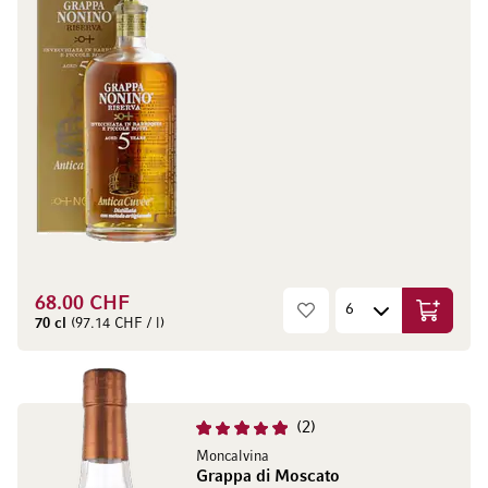
68.00 CHF
Ajouter 
70 cl
(97.14 CHF / l)
2
Moncalvina
Grappa di Moscato