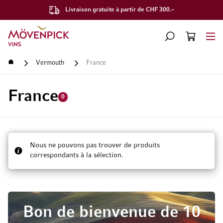
Livraison gratuite à partir de CHF 300.–
Aller à la page d'accueil
CHERCHER
PANIER
Minicart
Accueil
Vermouth
France
France
0
Nous ne pouvons pas trouver de produits
correspondants à la sélection.
Bon de bienvenue de 10