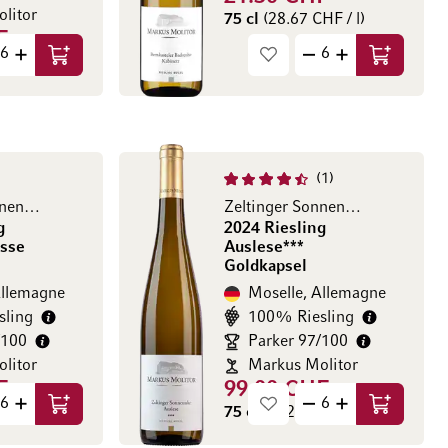
litor
75 cl
(28.67 CHF / l)
F
HF / l)
Ajouter au panier
Ajouter au
1
Zeltinger Sonnenuhr
Zeltinger Sonnenuhr
g
2024 Riesling
isse
Auslese***
Goldkapsel
Allemagne
Moselle, Allemagne
sling
100% Riesling
/100
Parker 97/100
litor
Markus Molitor
F
99.00 CHF
HF / l)
75 cl
(132.00 CHF / l)
Ajouter au panier
Ajouter au