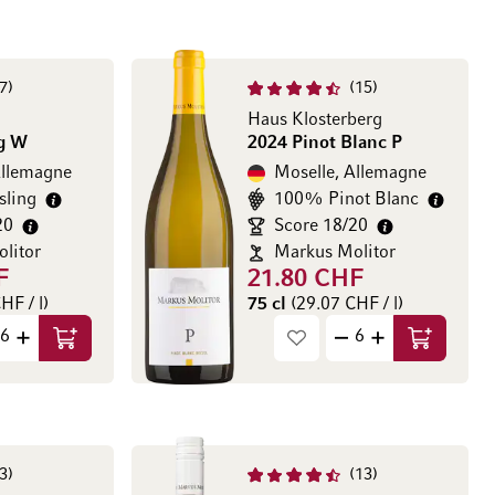
7
15
Haus Klosterberg
ng W
2024 Pinot Blanc P
Allemagne
Moselle, Allemagne
sling
100% Pinot Blanc
20
Score 18/20
litor
Markus Molitor
F
21.80 CHF
HF / l)
75 cl
(29.07 CHF / l)
Ajouter au panier
Ajouter au
3
13