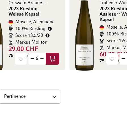
Ortswein Brauneberger
2023 Riesling
2023 Rieslin
Weisse Kapsel
Auslese** W
Kapsel
Moselle, Allemagne
Moselle, 
100% Riesling
100% Rie
Score 18.5/20
Score 19/
Markus Molitor
Markus Mo
29.00 CHF
60.00 CH
75 cl
(38.67 CHF / l)
75 cl
(80.00 C
Ajouter au panier
s