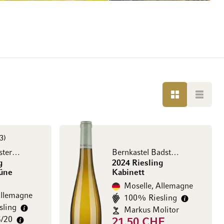
GRILLE
LISTE
3
Wehlener Klosterberg
Bernkastel Badstube
g
2024 Riesling
rüne
Kabinett
Moselle, Allemagne
Allemagne
100% Riesling
sling
Markus Molitor
5/20
21.50 CHF