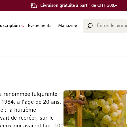
Livraison gratuite à partir de CHF 300.–
Chercher
uscription
Événements
Magazine
Chercher
la renommée fulgurante
 1984, à l’âge de 20 ans.
e : la huitième
ait de recréer, sur le
ceux qui avaient fait, 100