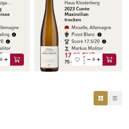
Trabener Würzgarten
Haus Klosterberg
g
2023 Cuvée
eisse
Maximilian
trocken
Allemagne
Moselle, Allemagne
sling
Pinot Blanc
20
Score 17.5/20
litor
Markus Molitor
F
17.50 CHF
HF / l)
75 cl
(23.33 CHF / l)
Ajouter au panier
Ajouter au
GRILLE
LISTE