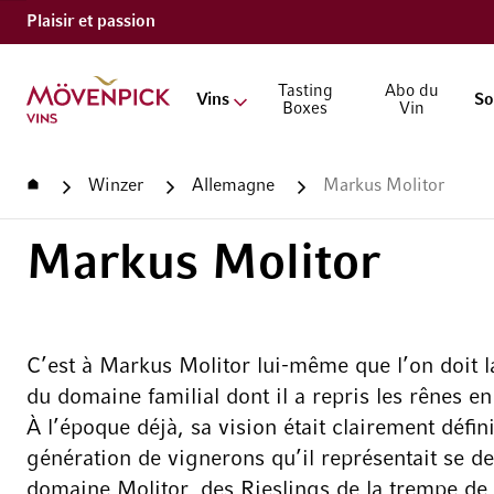
Plaisir et passion
Aller à la page d'accueil
Tasting
Abo du
Vins
So
Boxes
Vin
Accueil
Winzer
Allemagne
Markus Molitor
Markus Molitor
C’est à Markus Molitor lui-même que l’on doit 
du domaine familial dont il a repris les rênes en
À l’époque déjà, sa vision était clairement défini
génération de vignerons qu’il représentait se dev
domaine Molitor, des Rieslings de la trempe de 