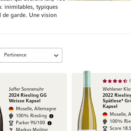
: inimitables, typiques
el de garde. Une vision
ut
Juffer Sonnenuhr
2024 Riesling GG
2022 Rieslin
Weisse Kapsel
Spätlese* G
Kapsel
Moselle, Allemagne
Moselle, 
100% Riesling
100% Rie
Parker 95/100
Score 18.
Markus Molitor