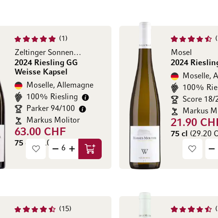
1
Zeltinger Sonnenuhr
Mosel
2024 Riesling GG
2024 Riesli
Weisse Kapsel
Moselle, 
Moselle, Allemagne
100% Rie
100% Riesling
Score 18/
Parker 94/100
Markus Mo
Markus Molitor
21.90 CH
63.00 CHF
75 cl
(29.20 C
75 cl
(84.00 CHF / l)
Ajouter au panier
15