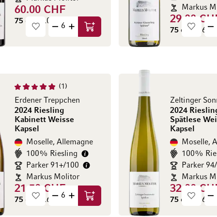
Markus Mo
60.00 CHF
29.00 CH
75 cl
(80.00 CHF / l)
75 cl
(38.67 C
Ajouter au panier
1
Erdener Treppchen
2024 Riesling
2024 Rieslin
Kabinett Weisse
Spätlese We
Kapsel
Kapsel
Moselle, Allemagne
Moselle, 
100% Riesling
100% Rie
Parker 91+/100
Parker 94
Markus Molitor
Markus Mo
21.50 CHF
32.00 CH
75 cl
(28.67 CHF / l)
75 cl
(42.67 C
Ajouter au panier