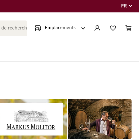
FR
Langue
Fermer la recherche
COMPTE
LISTE PERSONNE
PANIE
Minicar