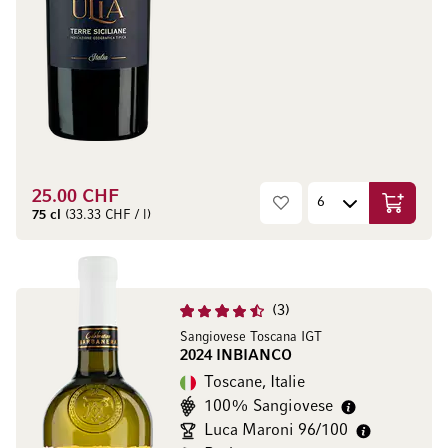
25.00 CHF
Ajouter 
75 cl
(33.33 CHF / l)
3
Sangiovese Toscana IGT
2024 INBIANCO
Toscane, Italie
100% Sangiovese
Luca Maroni 96/100