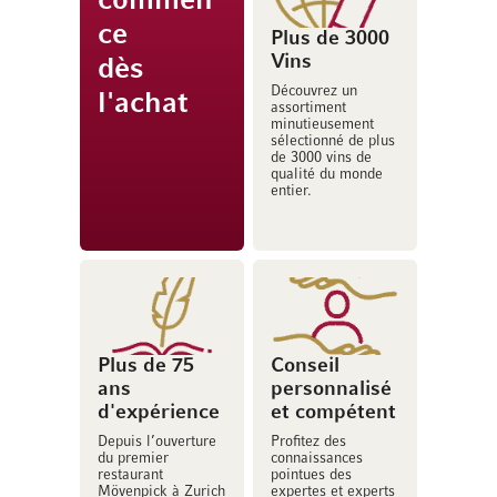
commen
ce
Plus de 3000
Vins
dès
Découvrez un
l'achat
assortiment
minutieusement
sélectionné de plus
de 3000 vins de
qualité du monde
entier.
Plus de 75
Conseil
ans
personnalisé
d'expérience
et compétent
Depuis l’ouverture
Profitez des
du premier
connaissances
restaurant
pointues des
Mövenpick à Zurich
expertes et experts