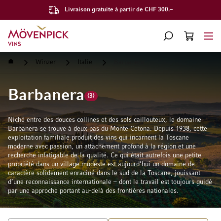
Livraison gratuite à partir de CHF 300.–
Aller à la page d'accueil
CHERCHER
PANIER
Minicart
Accueil
Winzer
Italie
Barbanera
Barbanera
(3)
Niché entre des douces collines et des sols caillouteux, le domaine
Barbanera se trouve à deux pas du Monte Cetona. Depuis 1938, cette
exploitation familiale produit des vins qui incarnent la Toscane
moderne avec passion, un attachement profond à la région et une
recherche infatigable de la qualité. Ce qui était autrefois une petite
propriété dans un village modeste est aujourd’hui un domaine de
caractère solidement enraciné dans le sud de la Toscane, jouissant
d’une reconnaissance internationale – dont le travail est toujours guidé
par une approche portant au-delà des frontières nationales.