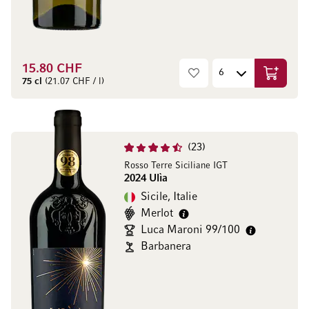
15.80 CHF
Ajouter 
75 cl
(21.07 CHF / l)
23
Rosso Terre Siciliane IGT
2024 Ulìa
Sicile, Italie
Merlot
Luca Maroni 99/100
Barbanera