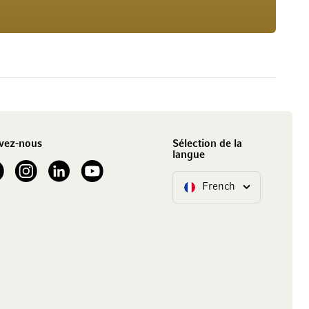
vez-nous
Sélection de la
langue
our Facebook
See our Instagram account
See our LinkedIn
See our YouTube channel
French
Langue