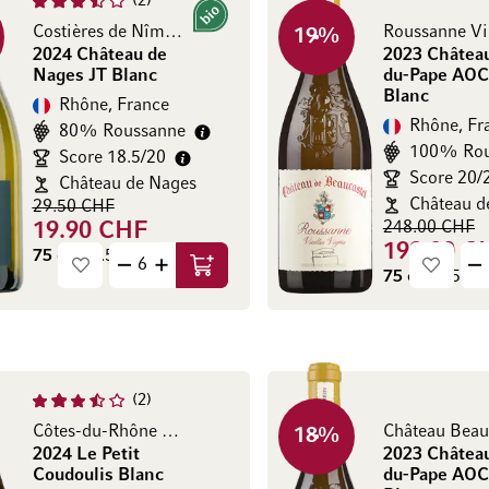
2
Bio
Costières de Nîmes AOP
19
%
2024 Château de
2023 Châtea
Nages JT Blanc
du-Pape AOC
Blanc
Rhône, France
Rhône, Fr
80% Roussanne
100% Rou
Score 18.5/20
Score 20/
Château de Nages
29.50 CHF
248.00 CHF
19.90 CHF
199.00 C
75 cl
(26.53 CHF / l)
Ajouter au panier
75 cl
(265.33 
2
Côtes-du-Rhône AOP
Château Beau
18
%
2024 Le Petit
2023 Châtea
Coudoulis Blanc
du-Pape AOC