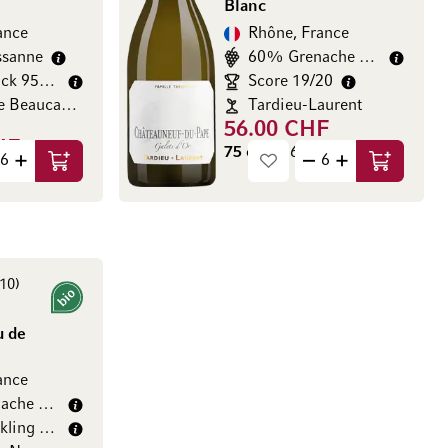
Blanc
ance
Rhône, France
sanne
60% Grenache Blanc
Jeb Dunnuck 95/100
Score 19/20
Château de Beaucastel
Tardieu-Laurent
56.00 CHF
HF
75 cl
(74.67 CHF / l)
Ajouter au panier
Ajouter au
CHF / l)
10
Bio
u de
ance
60% Grenache Blanc
James Suckling 90/100