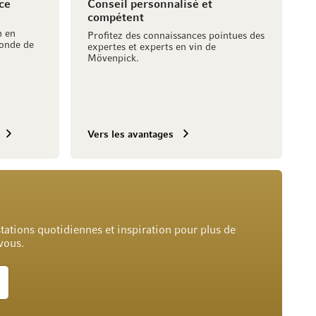
ce
Conseil personnalisé et
compétent
h en
Profitez des connaissances pointues des
onde de
expertes et experts en vin de
Mövenpick.
Vers les avantages
tations quotidiennes et inspiration pour plus de
 vous.