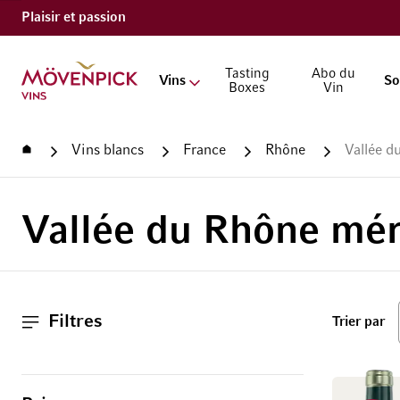
Plaisir et passion
Aller à la page d'accueil
Tasting
Abo du
Vins
So
Boxes
Vin
Accueil
Vins blancs
France
Rhône
Vallée d
Vallée du Rhône mér
Filtres
ha
Trier par