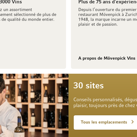
 3000 Vins
Plus de 75 ans d'expérien
z un assortiment
Depuis l’ouverture du premier
ement sélectionné de plus de
restaurant Mövenpick à Zuric
 de qualité du monde entier.
1948, la marque incarne un m
plaisir et de passion.
A propos de Mövenpick Vins
30 sites
Conseils personnalisés, dégus
plaisir, toujours près de chez
Tous les emplacements