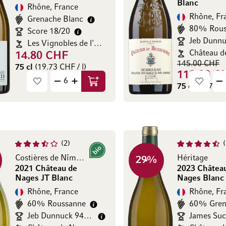
Blanc
Rhône, France
Rhône, Fr
Grenache Blanc
80% Rous
Score 18/20
Les Vignobles de l'Estel
14.80 CHF
145.00 CHF
75 cl
(19.73 CHF / l)
118.00 C
Ajouter au panier
75 cl
(157.33 
2
Bio
Costières de Nîmes AOP
Héritage
29
%
2021 Château de
2023 Châtea
Nages JT Blanc
Nages Blanc
Rhône, France
Rhône, Fr
60% Roussanne
Jeb Dunnuck 94/100