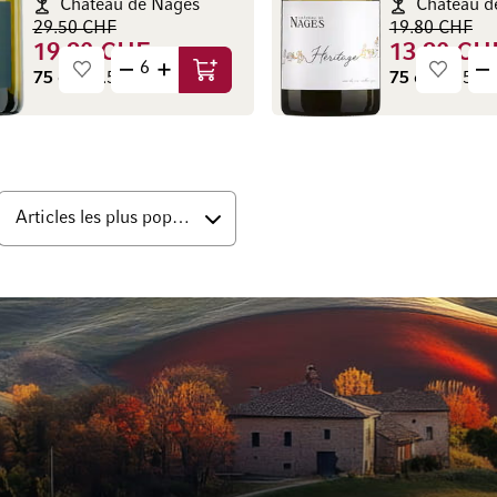
Château de Nages
Château d
29.50 CHF
19.80 CHF
19.90 CHF
13.90 CH
75 cl
(26.53 CHF / l)
75 cl
(18.53 C
Ajouter au panier
s