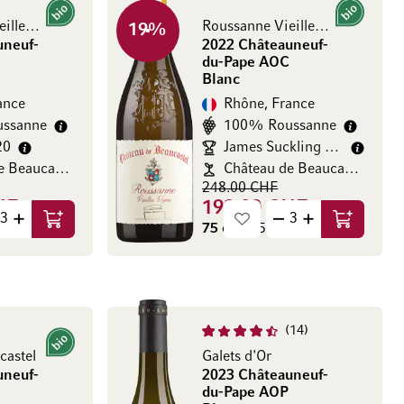
Bio
Bio
Roussanne Vieilles Vignes
Roussanne Vieilles Vignes
19
%
uneuf-
2022 Châteauneuf-
du-Pape AOC
Blanc
ance
Rhône, France
ssanne
100% Roussanne
20
James Suckling 97/100
Château de Beaucastel
Château de Beaucastel
248.00 CHF
HF
199.00 CHF
Ajouter au panier
Ajouter au
CHF / l)
75 cl
(265.33 CHF / l)
14
Bio
castel
Galets d'Or
uneuf-
2023 Châteauneuf-
du-Pape AOP