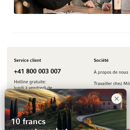
Service client
Société
+41 800 003 007
À propos de nous
Hotline gratuite:
Travailler chez M
lundi à vendredi de
8.00 à 18.00 heures
Management
Contact
Événements
Vignerons
10 francs
Inscription a la ne