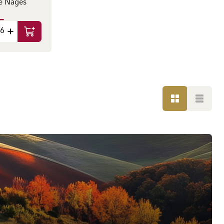
e Nages
F
HF / l)
Ajouter au panier
GRILLE
LISTE