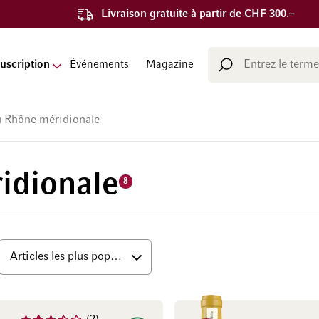
Livraison gratuite à partir de CHF 300.–
Chercher
uscription
Événements
Magazine
Chercher
u Rhône méridionale
idionale
8
ut