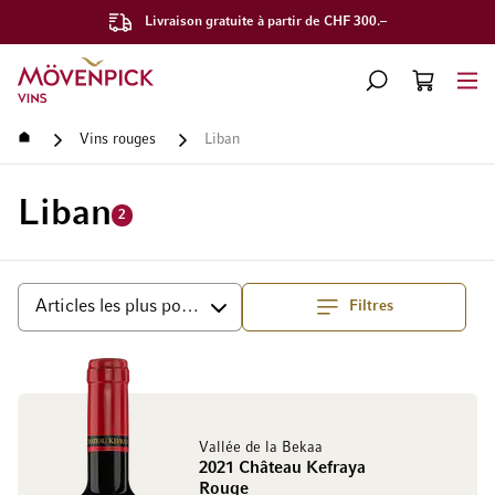
Livraison gratuite à partir de CHF 300.–
Aller à la page d'accueil
CHERCHER
PANIER
Minicart
Accueil
Vins rouges
Liban
Liban
2
Filtres
haut
Trier par
Vallée de la Bekaa
2021 Château Kefraya
Rouge