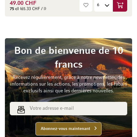
49.00 CHF
Ajouter 
75 cl
(65.33 CHF / l)
Bon de bienvenue de 10
francs
Recevez régulièrement, grâce à notre newsletter, des
informations sur les actions, les promotions, les rabais
exclusifs ainsi que les dernières nouvelles.
Adresse e-mail
Abonnez-vous maintenant