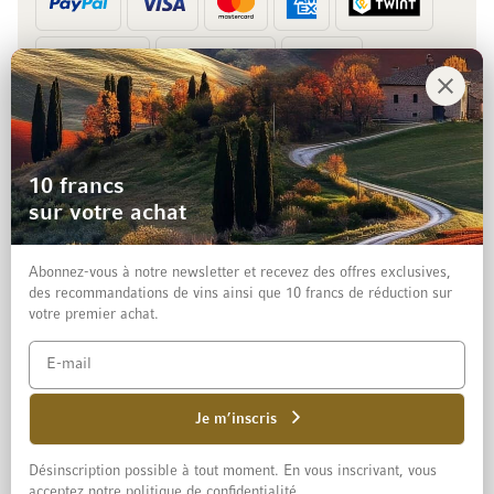
Prépaiement
Facture
10 francs
sur votre achat
Abonnez-vous à notre newsletter et recevez des offres exclusives,
des recommandations de vins ainsi que 10 francs de réduction sur
votre premier achat.
Mentions légales
Protection des données et clause de non-responsabilité
Conditions générales de vente aux particuliers
Je m’inscris
Désinscription possible à tout moment. En vous inscrivant, vous
© 2026 Mövenpick Wein Schweiz AG
acceptez notre politique de confidentialité.