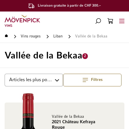
Livraison gratuite à partir de CHF 300.–
Aller à la page d'accueil
CHERCHER
PANIER
Minicart
Accueil
Vins rouges
Liban
Vallée de la Bekaa
Vallée de la Bekaa
2
Filtres
haut
Trier par
Vallée de la Bekaa
2021 Château Kefraya
Rouge