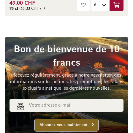
49.00 CHF
Ajouter 
75 cl
(65.33 CHF / l)
Bon de bienvenue de 10
francs
Recevez régulièrement, grâce à notre newsletter, des
informations sur les actions, les promotions, les rabais
exclusifs ainsi que les dernières nouvelles.
Adresse e-mail
Abonnez-vous maintenant