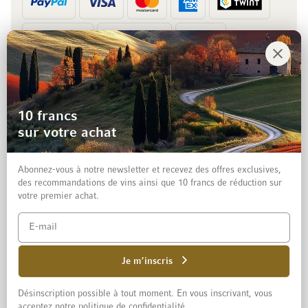
Prépaiement
Facture
10 francs
sur votre achat
Abonnez-vous à notre newsletter et recevez des offres exclusives,
des recommandations de vins ainsi que 10 francs de réduction sur
votre premier achat.
Mentions légales
Protection des données et clause de non-responsabilité
Conditions générales de vente aux particuliers
Je m’inscris
Désinscription possible à tout moment. En vous inscrivant, vous
© 2026 Mövenpick Wein Schweiz AG
acceptez notre politique de confidentialité.