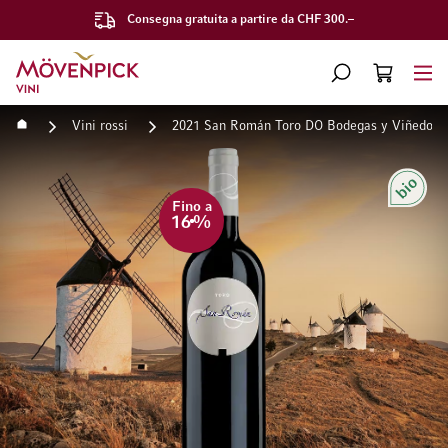
Consegna gratuita a partire da CHF 300.–
Vai alla Home Page
CERCA
CART
Minicart
Home
Vini rossi
2021 San Román Toro DO Bodegas y Viñedos
Vai alla fine della galleria di immagini
Vai all'inizio della galleri
Bio
Fino a
16
%