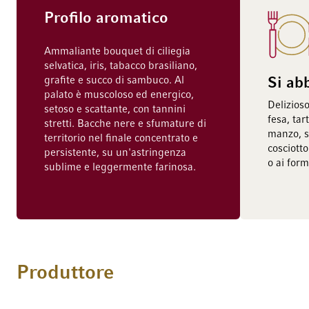
Profilo aromatico
Ammaliante bouquet di ciliegia
selvatica, iris, tabacco brasiliano,
grafite e succo di sambuco. Al
Si ab
palato è muscoloso ed energico,
Delizioso
setoso e scattante, con tannini
fesa, tar
stretti. Bacche nere e sfumature di
manzo, s
territorio nel finale concentrato e
cosciotto
persistente, su un'astringenza
o ai form
sublime e leggermente farinosa.
Produttore