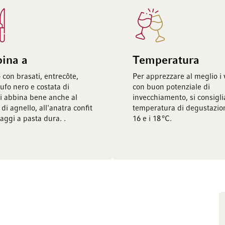
bina a
Temperatura
 con brasati, entrecôte,
Per apprezzare al meglio i v
tufo nero e costata di
con buon potenziale di
i abbina bene anche al
invecchiamento, si consigl
 di agnello, all'anatra confit
temperatura di degustazion
aggi a pasta dura. .
16 e i 18 °C.