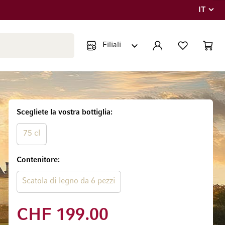
IT
Lingua
Chiudi ricerca
ACCOUNT
LISTA DEI DESIDE
CART
Minicar
Scegliete la vostra bottiglia
75 cl
Contenitore
Scatola di legno da 6 pezzi
CHF 199.00