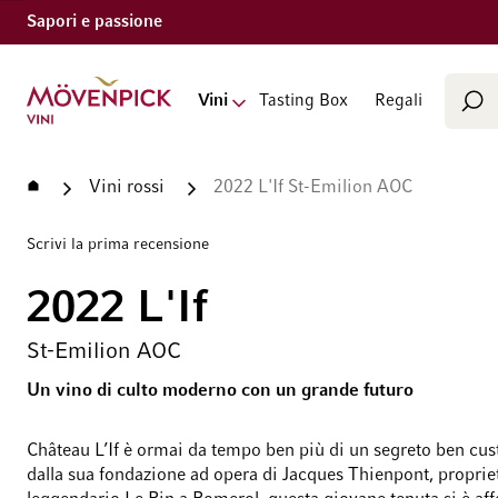
Sapori e passione
Cerca
Vai alla Home Page
Vini
Tasting Box
Regali
Cer
Home
Vini rossi
2022 L'If St-Emilion AOC
Scrivi la prima recensione
2022 L'If
St-Emilion AOC
Un vino di culto moderno con un grande futuro
Château L’If è ormai da tempo ben più di un segreto ben cus
dalla sua fondazione ad opera di Jacques Thienpont, propriet