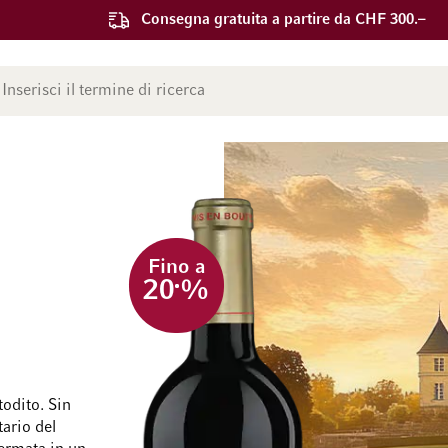
Consegna gratuita a partire da CHF 300.–
ca
Fino a
20
%
todito. Sin
ario del