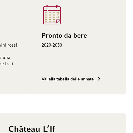
Pronto da bere
ini rossi
2029-2050
ia una
e tra i
Vai alla tabella delle annate
Château L’If