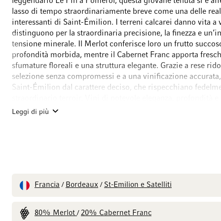
leggendario Le Pin a Pomerol, questa giovane tenuta si è af
lasso di tempo straordinariamente breve come una delle real
interessanti di Saint-Émilion. I terreni calcarei danno vita a 
distinguono per la straordinaria precisione, la finezza e un’
tensione minerale. Il Merlot conferisce loro un frutto succos
profondità morbida, mentre il Cabernet Franc apporta fresch
sfumature floreali e una struttura elegante. Grazie a rese rido
selezione senza compromessi e a una vinificazione accurata
Saint-Émilion dal carattere deciso, che rispecchiano fedelme
straordinario terroir. Vini di notevole eleganza, profondità 
potenziale di invecchiamento, che hanno reso Château L’If u
Leggi di più
realtà più interessanti di Saint-Émilion.
Francia
Bordeaux
St-Emilion e Satelliti
/
/
80% Merlot
20% Cabernet Franc
/