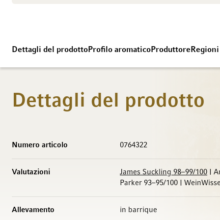
Dettagli del prodotto
Profilo aromatico
Produttore
Regioni
Dettagli del prodotto
Maggiori Informazioni
Numero articolo
0764322
Valutazioni
James Suckling 98–99/100
| A
Parker 93–95/100 | WeinWisse
Allevamento
in barrique