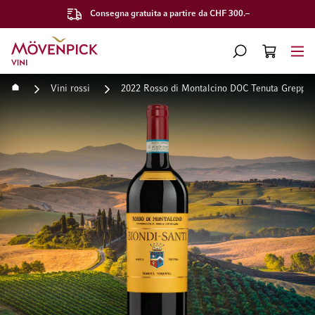
Consegna gratuita a partire da CHF 300.–
Vai alla Home Page
CERCA
CART
Minicart
Home
Vini rossi
2022 Rosso di Montalcino DOC Tenuta Greppo 
Vai alla fine della galleria di immagini
Vai all'inizio della galleri