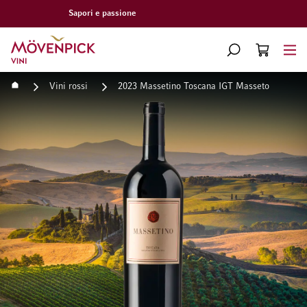
Consegna gratuita a partire da CHF 300.–
Vai alla Home Page
CERCA
CART
Minicart
Home
Vini rossi
2023 Massetino Toscana IGT Masseto
Vai alla fine della galleria di immagini
Vai all'inizio della galleri