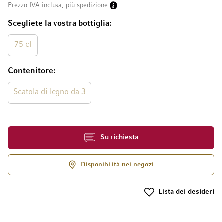
Prezzo IVA inclusa, più
spedizione
Scegliete la vostra bottiglia
75 cl
Contenitore
Scatola di legno da 3
Su richiesta
Disponibilità nei negozi
Lista dei desideri