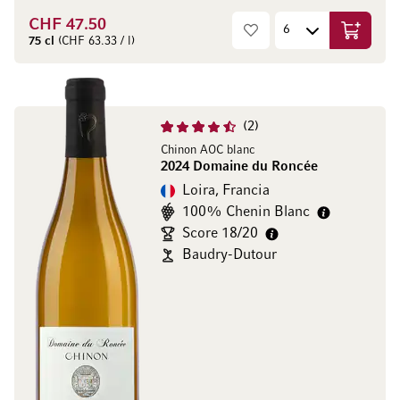
CHF 47.50
Aggiungi
75 cl
(CHF 63.33 / l)
2
Chinon AOC blanc
2024 Domaine du Roncée
Loira, Francia
100% Chenin Blanc
Score 18/20
Baudry-Dutour