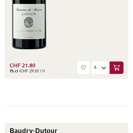
CHF 21.80
Aggiungi
75 cl
(CHF 29.07 / l)
Baudry-Dutour