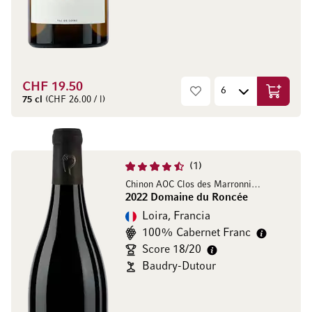
CHF 19.50
Aggiungi
75 cl
(CHF 26.00 / l)
1
Chinon AOC Clos des Marronniers
2022 Domaine du Roncée
Loira, Francia
100% Cabernet Franc
Score 18/20
Baudry-Dutour