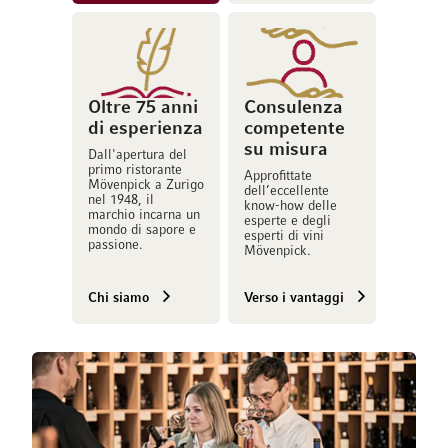
Oltre 75 anni
Consulenza
di esperienza
competente
su misura
Dall'apertura del
primo ristorante
Approfittate
Mövenpick a Zurigo
dell’eccellente
nel 1948, il
know-how delle
marchio incarna un
esperte e degli
mondo di sapore e
esperti di vini
passione.
Mövenpick.
Chi siamo
Verso i vantaggi