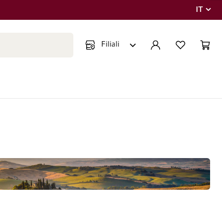
IT
Lingua
Chiudi ricerca
ACCOUNT
LISTA DEI DESIDE
CART
Minicar