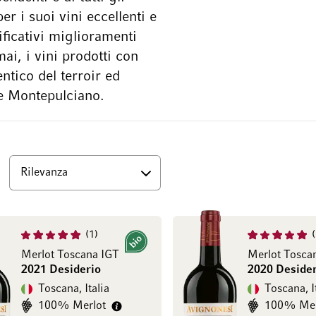
r i suoi vini eccellenti e
ificativi miglioramenti
ai, i vini prodotti con
ntico del terroir ed
ne Montepulciano.
Superiore
1
Bio
Merlot Toscana IGT
Merlot Tosca
2021 Desiderio
2020 Desider
Toscana, Italia
Toscana, I
100% Merlot
100% Mer