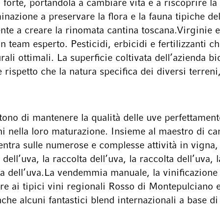
più forte, portandola a cambiare vita e a riscoprire 
nazione a preservare la flora e la fauna tipiche del
nte a creare la rinomata cantina toscana.Virginie e
n team esperto. Pesticidi, erbicidi e fertilizzanti c
rali ottimali. La superficie coltivata dell’azienda b
e rispetto che la natura specifica dei diversi terre
tono di mantenere la qualità delle uve perfettamen
nella loro maturazione. Insieme al maestro di cant
entra sulle numerose e complesse attività in vigna,
 dell’uva, la raccolta dell’uva, la raccolta dell’uva, l
lta dell’uva.La vendemmia manuale, la vinificazione s
tre ai tipici vini regionali Rosso di Montepulciano 
e alcuni fantastici blend internazionali a base d