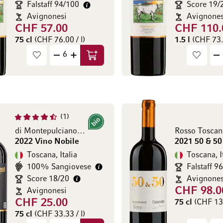
Falstaff 94/100
Score 19/
Avignonesi
Avignones
CHF 57.00
CHF 110.
75 cl
(CHF 76.00 / l)
1.5 l
(CHF 73.3
Aggiungi al Carrello
1
Bio
di Montepulciano DOCG
Rosso Toscan
2022 Vino Nobile
2021 50 & 50
Toscana, Italia
Toscana, I
100% Sangiovese
Falstaff 9
Score 18/20
Avignones
CHF 98.0
Avignonesi
CHF 25.00
75 cl
(CHF 130
75 cl
(CHF 33.33 / l)