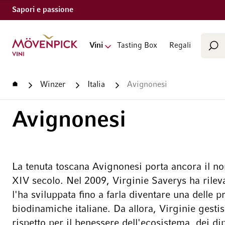
Sapori e passione
Cerca
Vai alla Home Page
Vini
Tasting Box
Regali
Cer
Home
Winzer
Italia
Avignonesi
Avignonesi
La tenuta toscana Avignonesi porta ancora il no
XIV secolo. Nel 2009, Virginie Saverys ha rilevat
l'ha sviluppata fino a farla diventare una delle p
biodinamiche italiane. Da allora, Virginie gesti
rispetto per il benessere dell'ecosistema, dei dip