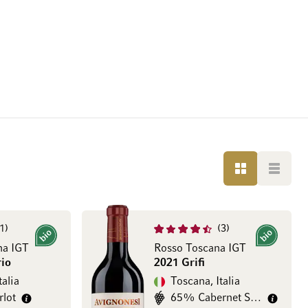
GRIGLIA
LISTA
1
3
Bio
Bio
na IGT
Rosso Toscana IGT
io
2021 Grifi
talia
Toscana, Italia
lot
65% Cabernet Sauvignon