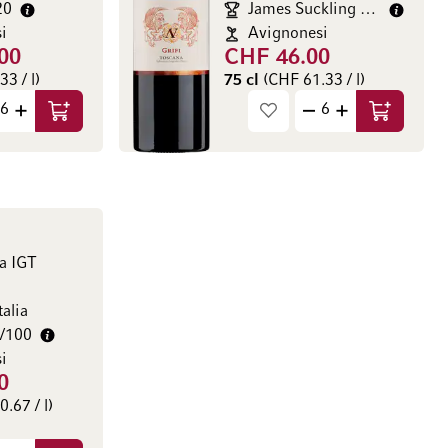
20
James Suckling 94/100
i
Avignonesi
00
CHF 46.00
3 / l)
75 cl
(CHF 61.33 / l)
Aggiungi al Carrello
Aggiungi a
a IGT
talia
6/100
i
0
.67 / l)