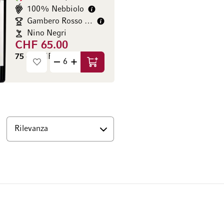
100% Nebbiolo
Gambero Rosso 3/3
Nino Negri
CHF 65.00
75 cl
(CHF 86.67 / l)
Aggiungi al Carrello
Basso