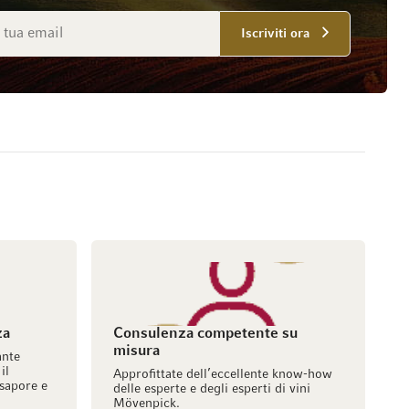
mail
Iscriviti ora
za
Consulenza competente su
misura
ante
il
Approfittate dell’eccellente know-how
sapore e
delle esperte e degli esperti di vini
Mövenpick.