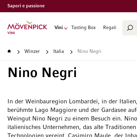
Sapori e passione
Cerca
Vai alla Home Page
Vini
Tasting Box
Regali
Cer
Home
Winzer
Italia
Nino Negri
Nino Negri
In der Weinbauregion Lombardei, in der Italien
berühmte Lago Maggiore und der Gardasee aufei
Weingut Nino Negri zu einem Besuch ein. Nino 
italienisches Unternehmen, das alte Tradition
Technologien vereint. Casimiro Maule, der Inh