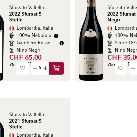
Sforzato Valtellina DOCG
2022 Sfursat 5
2022 Sfursat
Stelle
Negri
Lombardia, Italia
Lombardia,
100% Nebbiolo
100% Neb
Gambero Rosso 3/3
Score 18/
Nino Negri
Nino Negr
CHF 65.00
CHF 35.0
75 cl
(CHF 86.67 / l)
75 cl
(CHF 46.
Aggiungi al Carrello
Sforzato Valtellina DOCG
2021 Sfursat 5
Stelle
Lombardia, Italia