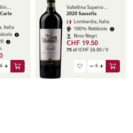
Sforzato Valtellina DOCG
Valtellina Superiore DOCG
 Carlo
2020 Sassella
Lombardia, Italia
 Italia
100% Nebbiolo
biolo
Nino Negri
20
CHF 19.50
i
75 cl
(CHF 26.00 / l)
0
67 / l)
Aggiungi al Carrello
Aggiungi a