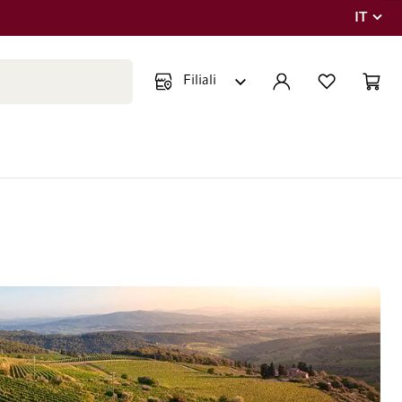
IT
Lingua
Chiudi ricerca
ACCOUNT
LISTA DEI DESIDE
CART
Minicar